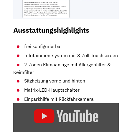
Ausstattungshighlights
frei konfigurierbar
Infotainmentsystem mit 8-Zoll-Touchscreen
2-Zonen Klimaanlage mit Allergenfilter &
Keimfilter
Sitzheizung vorne und hinten
Matrix-LED-Hauptschalter
Einparkhilfe mit Rückfahrkamera
„SKODA
KAROQ
IM
TEST