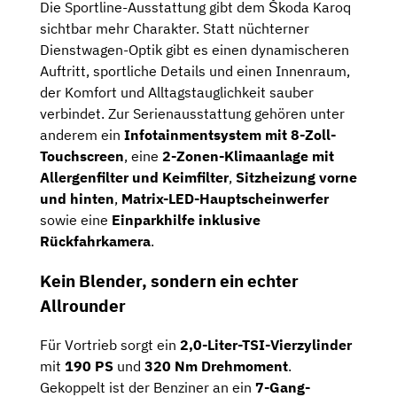
Die Sportline-Ausstattung gibt dem Škoda Karoq
sichtbar mehr Charakter. Statt nüchterner
Dienstwagen-Optik gibt es einen dynamischeren
Auftritt, sportliche Details und einen Innenraum,
der Komfort und Alltagstauglichkeit sauber
verbindet. Zur Serienausstattung gehören unter
anderem ein
Infotainmentsystem mit 8-Zoll-
Touchscreen
, eine
2-Zonen-Klimaanlage mit
Allergenfilter und Keimfilter
,
Sitzheizung vorne
und hinten
,
Matrix-LED-Hauptscheinwerfer
sowie eine
Einparkhilfe inklusive
Rückfahrkamera
.
Kein Blender, sondern ein echter
Allrounder
Für Vortrieb sorgt ein
2,0-Liter-TSI-Vierzylinder
mit
190 PS
und
320 Nm Drehmoment
.
Gekoppelt ist der Benziner an ein
7-Gang-