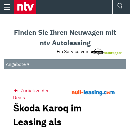
Skip
to
content
Ressorts
Sport
Finden Sie Ihren Neuwagen mit
Börse
Wetter
ntv Autoleasing
TV
Ein Service von
Video
Audio
Angebote ▾
Das Beste
Zurück zu den
Deals
Škoda Karoq im
Leasing als