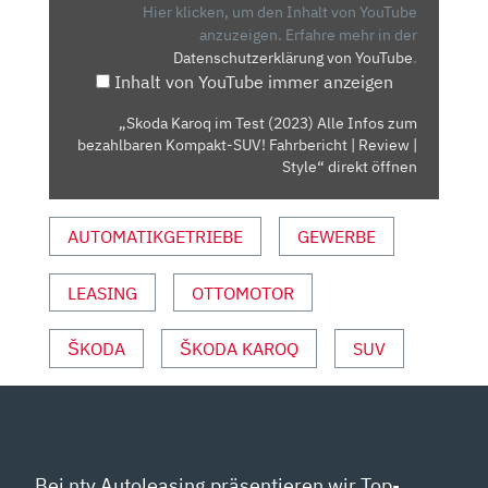
(2023)
Hier klicken, um den Inhalt von YouTube
ALLE
anzuzeigen.
Erfahre mehr in der
Datenschutzerklärung von YouTube
.
INFOS
Inhalt von YouTube immer anzeigen
ZUM
BEZAHLBAREN
„Skoda Karoq im Test (2023) Alle Infos zum
KOMPAKT-
bezahlbaren Kompakt-SUV! Fahrbericht | Review |
SUV!
Style“ direkt öffnen
FAHRBERICHT
|
AUTOMATIKGETRIEBE
GEWERBE
REVIEW
|
LEASING
OTTOMOTOR
STYLE“
VON
YOUTUBE
ŠKODA
ŠKODA KAROQ
SUV
ANZEIGEN
Bei ntv Autoleasing präsentieren wir Top-