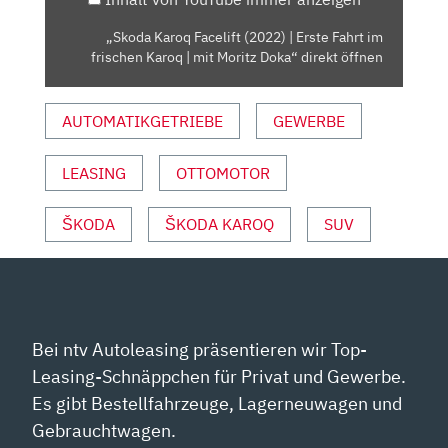
IM
FRISCHEN
„Skoda Karoq Facelift (2022) | Erste Fahrt im
KAROQ
frischen Karoq | mit Moritz Doka“ direkt öffnen
|
MIT
AUTOMATIKGETRIEBE
GEWERBE
MORITZ
DOKA“
VON
LEASING
OTTOMOTOR
YOUTUBE
ANZEIGEN
ŠKODA
ŠKODA KAROQ
SUV
Bei ntv Autoleasing präsentieren wir Top-
Leasing-Schnäppchen für Privat und Gewerbe.
Es gibt Bestellfahrzeuge, Lagerneuwagen und
Gebrauchtwagen.