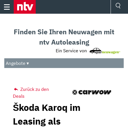
Skip
to
content
Ressorts
Sport
Finden Sie Ihren Neuwagen mit
Börse
Wetter
ntv Autoleasing
TV
Ein Service von
Video
Audio
Angebote ▾
Das Beste
Zurück zu den
Deals
Škoda Karoq im
Leasing als