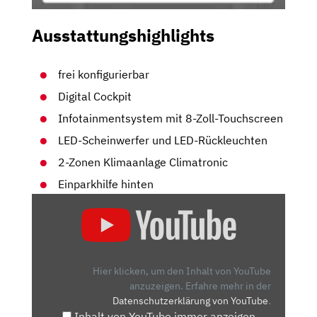
Ausstattungshighlights
frei konfigurierbar
Digital Cockpit
Infotainmentsystem mit 8-Zoll-Touchscreen
LED-Scheinwerfer und LED-Rückleuchten
2-Zonen Klimaanlage Climatronic
Einparkhilfe hinten
„SKODA
KAROQ
FACELIFT
(2022)
|
Hier klicken, um den Inhalt von YouTube
ERSTE
anzuzeigen.
Erfahre mehr in der
Datenschutzerklärung von YouTube
.
FAHRT
Inhalt von YouTube immer anzeigen