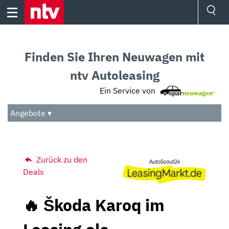
Skip
to
content
Ressorts
Sport
Finden Sie Ihren Neuwagen mit
Börse
Wetter
ntv Autoleasing
TV
Ein Service von
Video
Audio
Angebote ▾
Das Beste
Zurück zu den
Deals
🔥 Škoda Karoq im