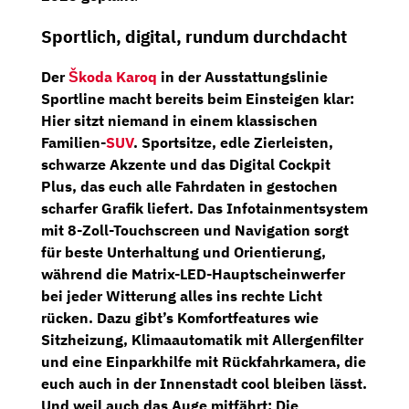
Sportlich, digital, rundum durchdacht
Der
Škoda Karoq
in der Ausstattungslinie
Sportline macht bereits beim Einsteigen klar:
Hier sitzt niemand in einem klassischen
Familien-
SUV
.
Sportsitze
, edle Zierleisten,
schwarze Akzente und das
Digital Cockpit
Plus
, das euch alle Fahrdaten in gestochen
scharfer Grafik liefert. Das
Infotainmentsystem
mit 8-Zoll-Touchscreen und Navigation
sorgt
für beste Unterhaltung und Orientierung,
während die
Matrix-LED-Hauptscheinwerfer
bei jeder Witterung alles ins rechte Licht
rücken. Dazu gibt’s
Komfortfeatures wie
Sitzheizung, Klimaautomatik mit Allergenfilter
und eine Einparkhilfe mit Rückfahrkamera
, die
euch auch in der Innenstadt cool bleiben lässt.
Und weil auch das Auge mitfährt: Die