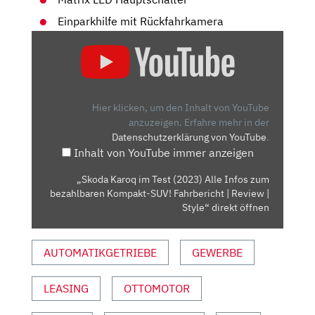
Einparkhilfe mit Rückfahrkamera
„SKODA
KAROQ
IM
TEST
(2023)
Hier klicken, um den Inhalt von YouTube
ALLE
anzuzeigen.
Erfahre mehr in der
Datenschutzerklärung von YouTube
.
INFOS
Inhalt von YouTube immer anzeigen
ZUM
BEZAHLBAREN
„Skoda Karoq im Test (2023) Alle Infos zum
KOMPAKT-
bezahlbaren Kompakt-SUV! Fahrbericht | Review |
SUV!
Style“ direkt öffnen
FAHRBERICHT
|
AUTOMATIKGETRIEBE
GEWERBE
REVIEW
|
LEASING
OTTOMOTOR
STYLE“
VON