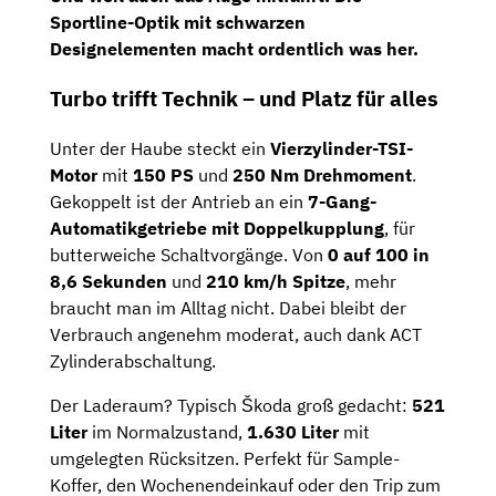
Sportline-Optik mit schwarzen
Designelementen macht ordentlich was her.
Turbo trifft Technik – und Platz für alles
Unter der Haube steckt ein
Vierzylinder-TSI-
Motor
mit
150 PS
und
250 Nm Drehmoment
.
Gekoppelt ist der Antrieb an ein
7-Gang-
Automatikgetriebe mit Doppelkupplung
, für
butterweiche Schaltvorgänge. Von
0 auf 100 in
8,6 Sekunden
und
210 km/h Spitze
, mehr
braucht man im Alltag nicht. Dabei bleibt der
Verbrauch angenehm moderat, auch dank ACT
Zylinderabschaltung.
Der Laderaum? Typisch Škoda groß gedacht:
521
Liter
im Normalzustand,
1.630 Liter
mit
umgelegten Rücksitzen. Perfekt für Sample-
Koffer, den Wochenendeinkauf oder den Trip zum