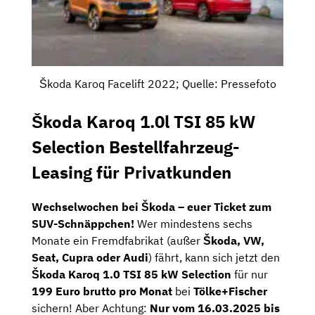
Škoda Karoq Facelift 2022; Quelle: Pressefoto
Škoda Karoq 1.0l TSI 85 kW
Selection Bestellfahrzeug-
Leasing für Privatkunden
Wechselwochen bei Škoda – euer Ticket zum
SUV-Schnäppchen!
Wer mindestens sechs
Monate ein Fremdfabrikat (außer
Škoda, VW,
Seat, Cupra oder Audi
) fährt, kann sich jetzt den
Škoda Karoq 1.0 TSI 85 kW Selection
für nur
199 Euro brutto pro Monat
bei
Tölke+Fischer
sichern! Aber Achtung:
Nur vom 16.03.2025 bis