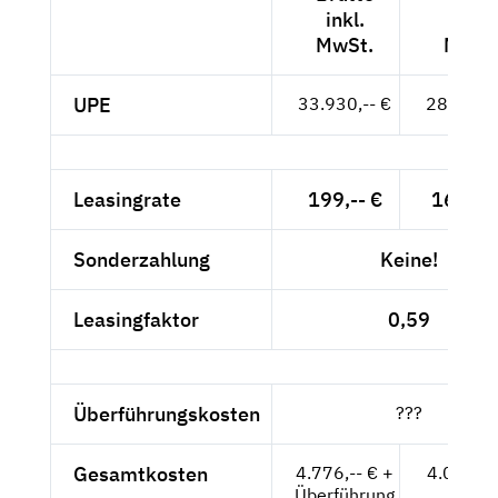
inkl.
exkl.
MwSt.
MwSt
UPE
33.930,-- €
28.513,-
Leasingrate
199,-- €
167,23
Sonderzahlung
Keine!
Leasingfaktor
0,59
Überführungskosten
???
Gesamtkosten
4.776,-- € +
4.013,4
Überführung
+