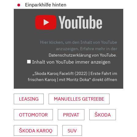
Einparkhilfe hinten
„SKODA
KAROQ
FACELIFT
(2022)
|
Hier klicken, um den Inhalt von YouTube
ERSTE
anzuzeigen.
Erfahre mehr in der
Datenschutzerklärung von YouTube
.
FAHRT
Inhalt von YouTube immer anzeigen
IM
FRISCHEN
„Skoda Karoq Facelift (2022) | Erste Fahrt im
KAROQ
frischen Karoq | mit Moritz Doka“ direkt öffnen
|
MIT
LEASING
MANUELLES GETRIEBE
MORITZ
DOKA“
VON
OTTOMOTOR
PRIVAT
ŠKODA
YOUTUBE
ANZEIGEN
ŠKODA KAROQ
SUV