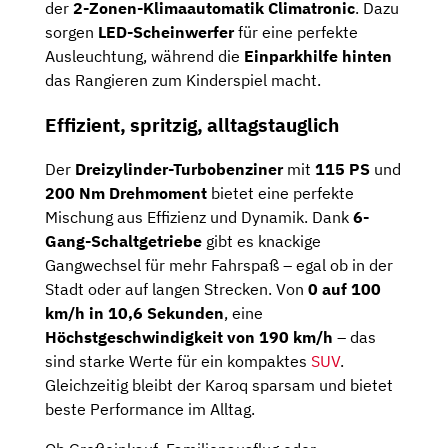
der
2-Zonen-Klimaautomatik Climatronic
. Dazu
sorgen
LED-Scheinwerfer
für eine perfekte
Ausleuchtung, während die
Einparkhilfe hinten
das Rangieren zum Kinderspiel macht.
Effizient, spritzig, alltagstauglich
Der
Dreizylinder-Turbobenziner
mit
115 PS
und
200 Nm Drehmoment
bietet eine perfekte
Mischung aus Effizienz und Dynamik. Dank
6-
Gang-Schaltgetriebe
gibt es knackige
Gangwechsel für mehr Fahrspaß – egal ob in der
Stadt oder auf langen Strecken. Von
0 auf 100
km/h in 10,6 Sekunden
, eine
Höchstgeschwindigkeit von 190 km/h
– das
sind starke Werte für ein kompaktes
SUV
.
Gleichzeitig bleibt der Karoq sparsam und bietet
beste Performance im Alltag.