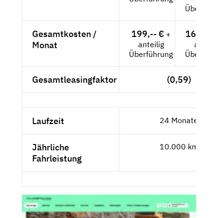
Überführ
Gesamtkosten /
199,-- €
167,23 
+
Monat
anteilig
anteili
Überführung
Überführ
Gesamtleasingfaktor
(0,59)
Laufzeit
24 Monate
Jährliche
10.000 km
Fahrleistung