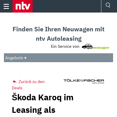
Skip
to
content
Ressorts
Sport
Finden Sie Ihren Neuwagen mit
Börse
Wetter
ntv Autoleasing
TV
Ein Service von
Video
Audio
Angebote ▾
Das Beste
Zurück zu den
Deals
Škoda Karoq im
Leasing als