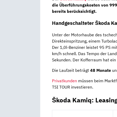
die
Überführungskosten
von
999
bereits berücksichtigt.
Handgeschalteter Škoda Ka
Unter der Motorhaube des tschec
Direkteinspritzung, einem Turbola
Der 1,0l-Benziner leistet 95 PS
km/h schnell. Das Tempo der Lands
Sekunden. Der Kofferraum hat ein
Die Laufzeit beträgt
48 Monate
und
Privatkunden
müssen beim Marktfü
TSI TOUR investieren.
Škoda Kamiq: Leasin