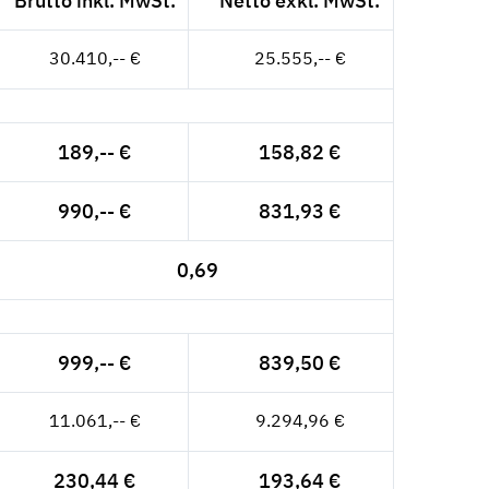
Brutto inkl. MwSt.
Netto exkl. MwSt.
30.410,-- €
25.555,-- €
189,-- €
158,82 €
990,-- €
831,93 €
0,69
999,-- €
839,50 €
11.061,-- €
9.294,96 €
230,44 €
193,64 €