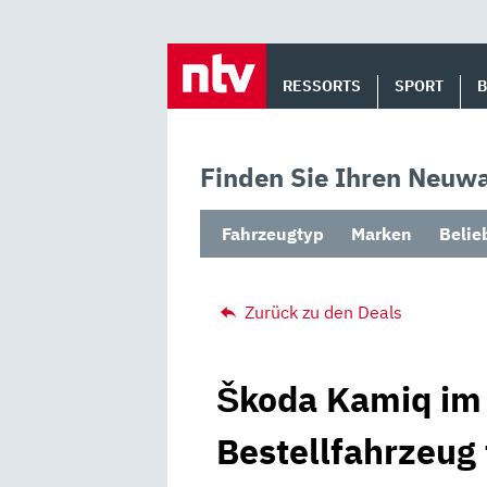
Skip
to
RESSORTS
SPORT
content
Finden Sie Ihren Neuwa
Fahrzeugtyp
Marken
Belie
Zurück zu den Deals
Škoda Kamiq im 
Bestellfahrzeug