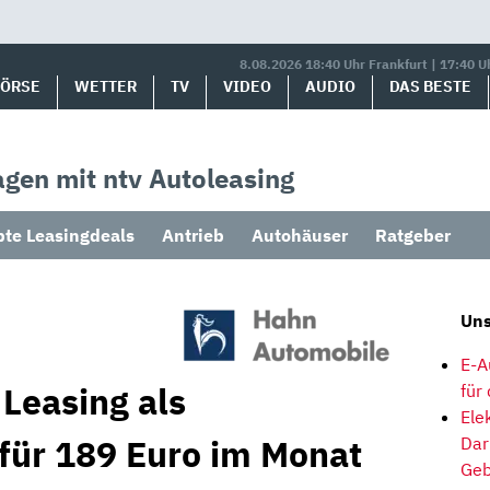
8.08.2026 18:40 Uhr Frankfurt | 17:40 U
BÖRSE
WETTER
TV
VIDEO
AUDIO
DAS BESTE
gen mit ntv Autoleasing
bte Leasingdeals
Antrieb
Autohäuser
Ratgeber
Uns
E-A
Leasing als
für
Ele
 für 189 Euro im Monat
Dar
Geb