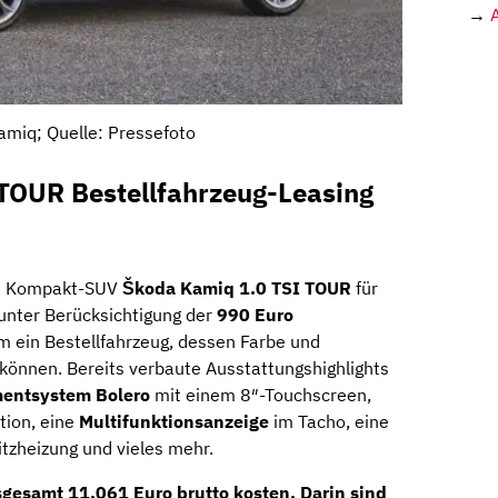
→
miq; Quelle: Pressefoto
TOUR Bestellfahrzeug-Leasing
as Kompakt-SUV
Škoda Kamiq 1.0 TSI TOUR
für
unter Berücksichtigung der
990 Euro
um ein Bestellfahrzeug, dessen Farbe und
 können. Bereits verbaute Ausstattungshighlights
mentsystem Bolero
mit einem 8″-Touchscreen,
tion, eine
Multifunktionsanzeige
im Tacho, eine
tzheizung und vieles mehr.
sgesamt
11.061 Euro brutto
kosten. Darin sind