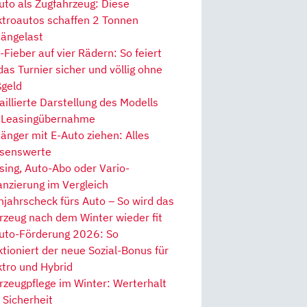
uto als Zugfahrzeug: Diese
ktroautos schaffen 2 Tonnen
ängelast
Fieber auf vier Rädern: So feiert
 das Turnier sicher und völlig ohne
geld
aillierte Darstellung des Modells
 Leasingübernahme
änger mit E-Auto ziehen: Alles
senswerte
sing, Auto-Abo oder Vario-
anzierung im Vergleich
hjahrscheck fürs Auto – So wird das
rzeug nach dem Winter wieder fit
uto-Förderung 2026: So
ktioniert der neue Sozial-Bonus für
ktro und Hybrid
rzeugpflege im Winter: Werterhalt
 Sicherheit