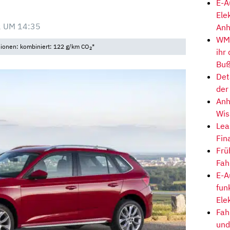
E-A
Ele
 UM 14:35
Anh
WM-
sionen: kombiniert: 122 g/km CO
*
2
ihr
Buß
Det
der
Anh
Wis
Lea
Fin
Frü
Fah
E-A
fun
Ele
Fah
und