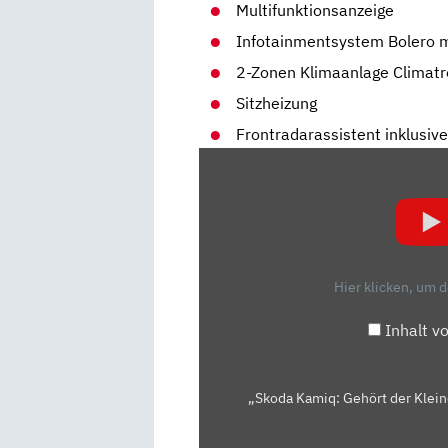
Multifunktionsanzeige
Infotainmentsystem Bolero m
2-Zonen Klimaanlage Climatr
Sitzheizung
Frontradarassistent inklusi
„SKODA
KAMIQ:
GEHÖRT
DER
KLEINE
ZU
Hier klicken, um 
DEN
GANZ
Inhalt v
GROSSEN? –
T
EST/REVIEW |
„Skoda Kamiq: Gehört der Klein
A
UTO M