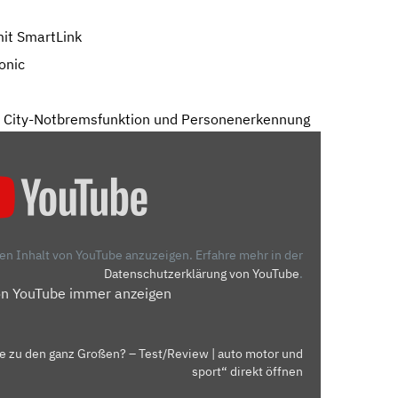
it SmartLink
onic
ve City-Notbremsfunktion und Personenerkennung
den Inhalt von YouTube anzuzeigen.
Erfahre mehr in der
Datenschutzerklärung von YouTube
.
on YouTube immer anzeigen
e zu den ganz Großen? – Test/Review | auto motor und
sport“ direkt öffnen