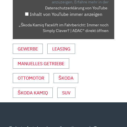
IMMER
anzuzeigen.
Erfahre mehr in der
Datenschutzerklärung von YouTube
.
NOCH
Inhalt von YouTube immer anzeigen
SIMPLY
CLEVER?
„Škoda Kamiq Facelift im Fahrbericht: Immer noch
|
Simply Clever? | ADAC“ direkt öffnen
ADAC“
VON
GEWERBE
LEASING
YOUTUBE
ANZEIGEN
MANUELLES GETRIEBE
OTTOMOTOR
ŠKODA
ŠKODA KAMIQ
SUV