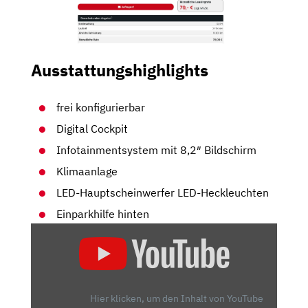
Ausstattungshighlights
frei konfigurierbar
Digital Cockpit
Infotainmentsystem mit 8,2″ Bildschirm
Klimaanlage
LED-Hauptscheinwerfer LED-Heckleuchten
Einparkhilfe hinten
„ŠKODA
KAMIQ
FACELIFT
IM
FAHRBERICHT:
Hier klicken, um den Inhalt von YouTube