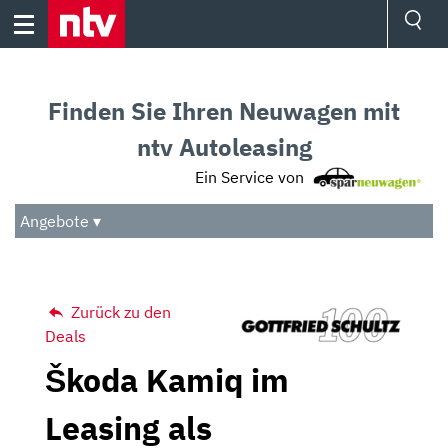
Skip
to
content
Ressorts
Sport
Finden Sie Ihren Neuwagen mit
Börse
Wetter
ntv Autoleasing
TV
Ein Service von
Video
Audio
Angebote ▾
Das Beste
Zurück zu den
Deals
Škoda Kamiq im
Leasing als