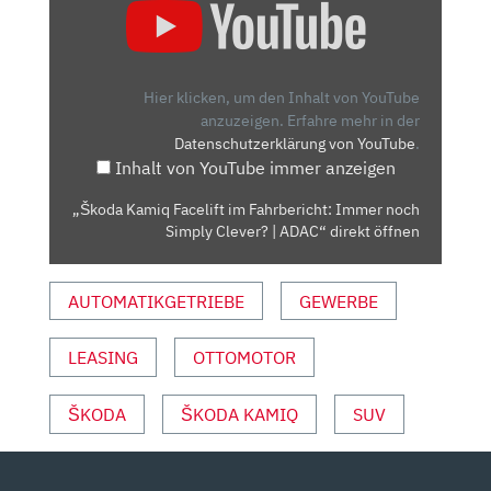
KAMIQ
FACELIFT
IM
FAHRBERICHT:
Hier klicken, um den Inhalt von YouTube
IMMER
anzuzeigen.
Erfahre mehr in der
Datenschutzerklärung von YouTube
.
NOCH
Inhalt von YouTube immer anzeigen
SIMPLY
CLEVER?
„Škoda Kamiq Facelift im Fahrbericht: Immer noch
|
Simply Clever? | ADAC“ direkt öffnen
ADAC“
VON
AUTOMATIKGETRIEBE
GEWERBE
YOUTUBE
ANZEIGEN
LEASING
OTTOMOTOR
ŠKODA
ŠKODA KAMIQ
SUV