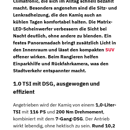
Climatronic
, die sich im Alltag schnell bezahlt
macht. Besonders angenehm sind die
Sitz- und
Lenkradheizung
, die den Kamiq auch an
kühlen Tagen komfortabel halten. Die
Matrix-
LED-Scheinwerfer
verbessern die Sicht bei
Nacht deutlich, ohne andere zu blenden. Ein
festes
Panoramadach
bringt zusätzlich Licht in
den Innenraum und lässt den kompakten
SUV
offener wirken. Beim Rangieren helfen
Einparkhilfe und Rückfahrkamera
, was den
Stadtverkehr entspannter macht.
1.0 TSI mit DSG, ausgewogen und
effizient
Angetrieben wird der Kamiq von einem
1,0-Liter-
TSI
mit
116 PS
und
200 Nm Drehmoment
,
kombiniert mit dem
7-Gang-DSG
. Der Antrieb
wirkt lebendig, ohne hektisch zu sein.
Rund 10,2