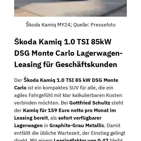
Škoda Kamiq MY24; Quelle: Pressefoto
Škoda Kamiq 1.0 TSI 85kW
DSG Monte Carlo Lagerwagen-
Leasing für Geschäftskunden
Der
Škoda Kamiq 1.0 TSI 85 kW DSG Monte
Carlo
ist ein kompaktes SUV für alle, die ein
agiles Fahrgefühl mit klar kalkulierbaren Kosten
verbinden möchten. Bei
Gottfried Schultz
steht
der
Kamiq für 159 Euro netto pro Monat im
Leasing bereit
, als
sofort verfügbarer
Lagerwagen
in
Graphite-Grau Metallic
. Damit
entfällt die übliche Wartezeit, der Einstieg gelingt
direkt. Mit einem
Leasingfaktor von 0,47
bleibt