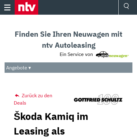
Skip
to
content
Ressorts
Sport
Finden Sie Ihren Neuwagen mit
Börse
Wetter
ntv Autoleasing
TV
Ein Service von
Video
Audio
Angebote ▾
Das Beste
Zurück zu den
Deals
Škoda Kamiq im
Leasing als