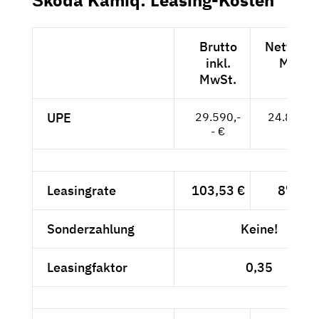
Brutto
Netto exk
inkl.
MwSt.
MwSt.
UPE
29.590,-
24.866,--
- €
Leasingrate
103,53 €
87,-- €
Sonderzahlung
Keine!
Leasingfaktor
0,35