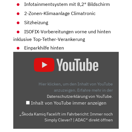
Infotainmentsystem mit 8,2″ Bildschirm
2-Zonen-Klimaanlage Climatronic
Sitzheizung
ISOFIX-Vorbereitungen vorne und hinten
inklusive Top-Tether-Verankerung
Einparkhilfe hinten
„ŠKODA
KAMIQ
FACELIFT
IM
FAHRBERICHT:
Hier klicken, um den Inhalt von YouTube
IMMER
anzuzeigen.
Erfahre mehr in der
Datenschutzerklärung von YouTube
.
NOCH
Inhalt von YouTube immer anzeigen
SIMPLY
CLEVER?
„Škoda Kamiq Facelift im Fahrbericht: Immer noch
|
Simply Clever? | ADAC“ direkt öffnen
ADAC“