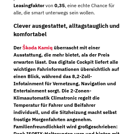
Leasingfaktor
von
0,35
, eine echte Chance für
alle, die smart unterwegs sein wollen.
Clever ausgestattet, alltagstauglich und
komfortabel
Der
Škoda Kamiq
überrascht mit einer
Ausstattung, die mehr bietet, als der Preis
erwarten lässt. Das
digitale Cockpit
liefert alle
wichtigen Fahrinformationen übersichtlich auf
einen Blick, während das
8,2-Zoll-
Infotainment
für Vernetzung, Navigation und
Entertainment sorgt. Die
2-Zonen-
Klimaautomatik Climatronic
regelt die
Temperatur für Fahrer und Beifahrer
individuell, und die
Sitzheizung
macht selbst
frostige Morgenfahrten angenehm.
Familienfreundlichkeit wird großgeschrieben:
Dank
ISOFIX-Halterungen vorn und hinten mit