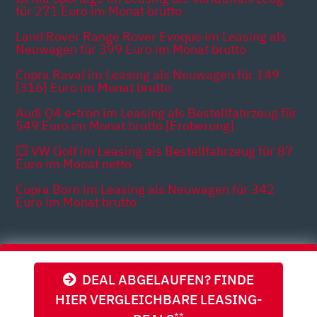
für 271 Euro im Monat brutto
Land Rover Range Rover Evoque im Leasing als
Neuwagen für 399 Euro im Monat brutto
Cupra Raval im Leasing als Neuwagen für 149
[316] Euro im Monat brutto
Audi Q4 e-tron im Leasing als Bestellfahrzeug für
549 Euro im Monat brutto [Eroberung]
💥 VW Golf im Leasing als Bestellfahrzeug für 87
Euro im Monat netto
Cupra Born im Leasing als Neuwagen für 342
Euro im Monat brutto
Themen
DEAL ABGELAUFEN? FINDE
HIER VERGLEICHBARE LEASING-
**