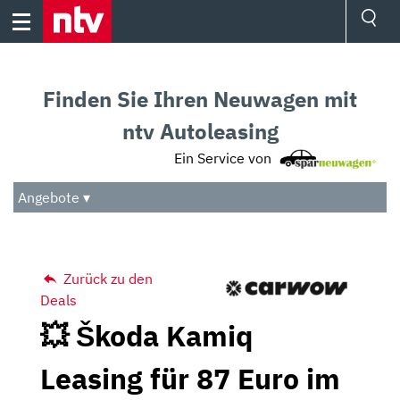
Skip
to
content
Ressorts
Sport
Finden Sie Ihren Neuwagen mit
Börse
Wetter
ntv Autoleasing
TV
Ein Service von
Video
Audio
Angebote ▾
Das Beste
Zurück zu den
Deals
💥 Škoda Kamiq
Leasing für 87 Euro im