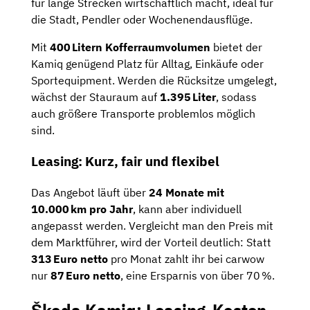
für lange Strecken wirtschaftlich macht, ideal für
die Stadt, Pendler oder Wochenendausflüge.
Mit
400 Litern Kofferraumvolumen
bietet der
Kamiq genügend Platz für Alltag, Einkäufe oder
Sportequipment. Werden die Rücksitze umgelegt,
wächst der Stauraum auf
1.395 Liter
, sodass
auch größere Transporte problemlos möglich
sind.
Leasing: Kurz, fair und flexibel
Das Angebot läuft über
24 Monate mit
10.000 km pro Jahr
, kann aber individuell
angepasst werden. Vergleicht man den Preis mit
dem Marktführer, wird der Vorteil deutlich: Statt
313 Euro netto
pro Monat zahlt ihr bei carwow
nur
87 Euro netto
, eine Ersparnis von über 70 %.
Škoda Kamiq: Leasing-Kosten