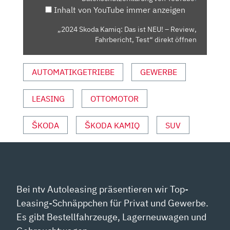
Inhalt von YouTube immer anzeigen
REVIEW,
FAHRBERICHT,
„2024 Skoda Kamiq: Das ist NEU! – Review,
TEST“
Fahrbericht, Test“ direkt öffnen
VON
YOUTUBE
AUTOMATIKGETRIEBE
GEWERBE
ANZEIGEN
LEASING
OTTOMOTOR
ŠKODA
ŠKODA KAMIQ
SUV
Bei ntv Autoleasing präsentieren wir Top-
Leasing-Schnäppchen für Privat und Gewerbe.
Es gibt Bestellfahrzeuge, Lagerneuwagen und