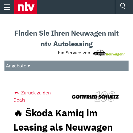
Skip
to
content
Ressorts
Sport
Finden Sie Ihren Neuwagen mit
Börse
Wetter
ntv Autoleasing
TV
Ein Service von
Video
Audio
Angebote ▾
Das Beste
Zurück zu den
Deals
🔥 Škoda Kamiq im
Leasing als Neuwagen