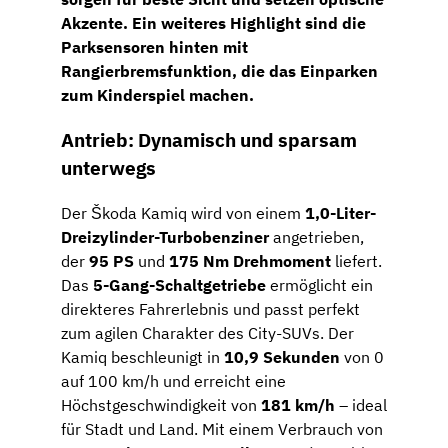
Akzente. Ein weiteres Highlight sind die
Parksensoren hinten
mit
Rangierbremsfunktion
, die das Einparken
zum Kinderspiel machen.
Antrieb: Dynamisch und sparsam
unterwegs
Der Škoda Kamiq wird von einem
1,0-Liter-
Dreizylinder-Turbobenziner
angetrieben,
der
95 PS
und
175 Nm Drehmoment
liefert.
Das
5-Gang-Schaltgetriebe
ermöglicht ein
direkteres Fahrerlebnis und passt perfekt
zum agilen Charakter des City-SUVs. Der
Kamiq beschleunigt in
10,9 Sekunden
von 0
auf 100 km/h und erreicht eine
Höchstgeschwindigkeit von
181 km/h
– ideal
für Stadt und Land. Mit einem Verbrauch von