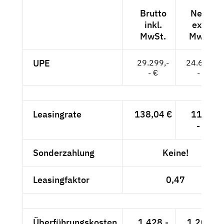
Brutto
Netto
inkl.
exkl.
MwSt.
MwSt.
UPE
29.299,-
24.621,-
- €
- €
Leasingrate
138,04 €
116,-
- €
Sonderzahlung
Keine!
Leasingfaktor
0,47
Überführungskosten
1.428,-
1.200,-