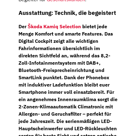
Ausstattung: Technik, die begeistert
Der
Škoda Kamiq Selection
bietet jede
Menge Komfort und smarte Features. Das
Digital Cockpit
zeigt alle wichtigen
Fahrinformationen übersichtlich im
direkten Sichtfeld an, während das
8,2-
Zoll-Infotainmentsystem
mit
DAB+
,
Bluetooth-Freisprecheinrichtung und
SmartLink
punktet. Dank der
Phonebox
mit induktiver Ladefunktion
bleibt euer
Smartphone immer voll einsatzbereit. Für
ein angenehmes Innenraumklima sorgt die
2-Zonen-Klimaautomatik Climatronic
mit
Allergen- und Geruchsfilter – perfekt für
jede Jahreszeit. Die serienmäßigen
LED-
Hauptscheinwerfer
und
LED-Rückleuchten
sorgen für beste Sicht und setzen optische