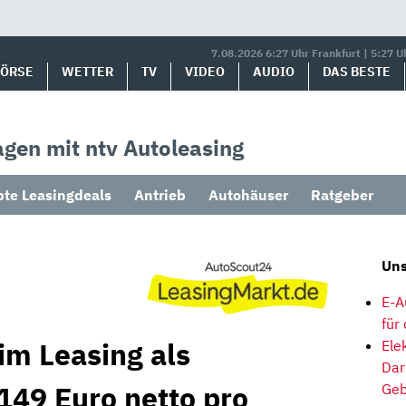
7.08.2026 6:27 Uhr Frankfurt | 5:27 U
BÖRSE
WETTER
TV
VIDEO
AUDIO
DAS BESTE
gen mit ntv Autoleasing
bte Leasingdeals
Antrieb
Autohäuser
Ratgeber
Uns
E-A
für
im Leasing als
Ele
Dar
149 Euro netto pro
Geb