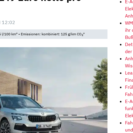
E-A
Ele
Anh
 12:02
WM-
ihr
 l/100 km* • Emissionen: kombiniert: 125 g/km CO
*
2
Buß
Det
der
Anh
Wis
Lea
Fin
Frü
Fah
E-A
fun
Ele
Fah
und