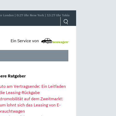
hr London | 0:27 Uhr New York | 13:27 Uhr Tokio
Ein Service von
ere Ratgeber
uto am Vertragsende: Ein Leitfaden
 die Leasing-Rückgabe
ktromobilität auf dem Zweitmarkt:
um lohnt sich das Leasing von E-
rauchtwagen