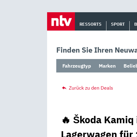
Skip
to
RESSORTS
SPORT
content
Finden Sie Ihren Neuwa
Fahrzeugtyp
Marken
Belie
Zurück zu den Deals
🔥 Škoda Kamiq 
Lagerwagen für 