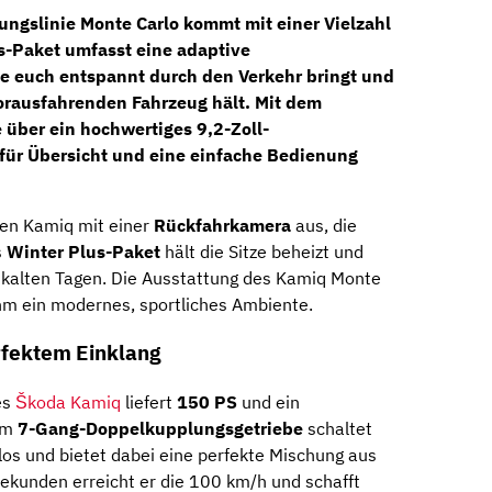
ungslinie Monte Carlo kommt mit einer Vielzahl
s-Paket
umfasst eine adaptive
e euch entspannt durch den Verkehr bringt und
rausfahrenden Fahrzeug hält. Mit dem
 über ein hochwertiges 9,2-Zoll-
für Übersicht und eine einfache Bedienung
den Kamiq mit einer
Rückfahrkamera
aus, die
s
Winter Plus-Paket
hält die Sitze beheizt und
 kalten Tagen. Die Ausstattung des Kamiq Monte
ihm ein modernes, sportliches Ambiente.
erfektem Einklang
es
Škoda Kamiq
liefert
150 PS
und ein
dem
7-Gang-Doppelkupplungsgetriebe
schaltet
los und bietet dabei eine perfekte Mischung aus
3 Sekunden erreicht er die 100 km/h und schafft