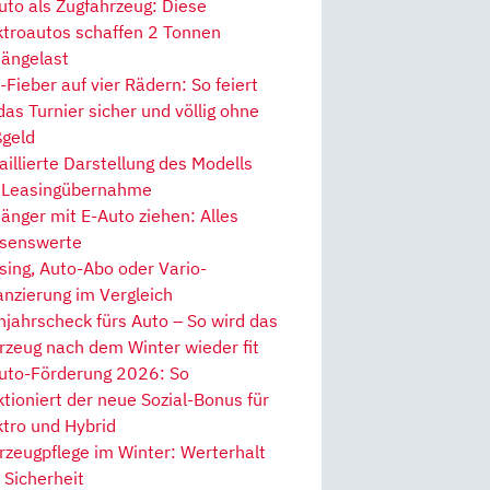
uto als Zugfahrzeug: Diese
ktroautos schaffen 2 Tonnen
ängelast
Fieber auf vier Rädern: So feiert
 das Turnier sicher und völlig ohne
geld
aillierte Darstellung des Modells
 Leasingübernahme
änger mit E-Auto ziehen: Alles
senswerte
sing, Auto-Abo oder Vario-
anzierung im Vergleich
hjahrscheck fürs Auto – So wird das
rzeug nach dem Winter wieder fit
uto-Förderung 2026: So
ktioniert der neue Sozial-Bonus für
ktro und Hybrid
rzeugpflege im Winter: Werterhalt
 Sicherheit