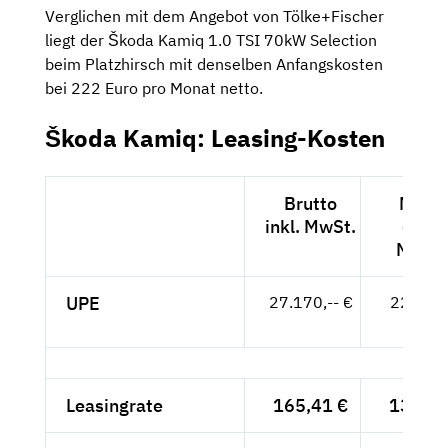
Verglichen mit dem Angebot von Tölke+Fischer
liegt der Škoda Kamiq 1.0 TSI 70kW Selection
beim Platzhirsch mit denselben Anfangskosten
bei 222 Euro pro Monat netto.
Škoda Kamiq: Leasing-Kosten
Brutto
Netto
inkl. MwSt.
exkl.
MwSt.
UPE
27.170,-- €
22.832,
- €
Leasingrate
165,41 €
139,-- 