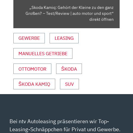
GROSSEN? –
„Skoda Kamiq: Gehört der Kleine zu den ganz
T
Großen? – Test/Review | auto motor und sport“
EST/REVIEW |
direkt öffnen
A
UTO M
GEWERBE
LEASING
OTOR U
ND S
MANUELLES GETRIEBE
PORT“ V
ON Y
OUTUBE A
OTTOMOTOR
ŠKODA
NZEIGEN
ŠKODA KAMIQ
SUV
Bei ntv Autoleasing präsentieren wir Top-
Leasing-Schnäppchen für Privat und Gewerbe.