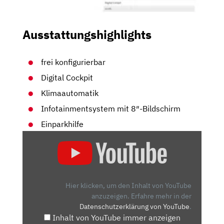
Ausstattungshighlights
frei konfigurierbar
Digital Cockpit
Klimaautomatik
Infotainmentsystem mit 8″-Bildschirm
Einparkhilfe
„SKODA
KAMIQ:
GEHÖRT
DER
KLEINE
Hier klicken, um den Inhalt von YouTube
ZU
anzuzeigen.
Erfahre mehr in der
Datenschutzerklärung von YouTube
.
DEN
Inhalt von YouTube immer anzeigen
GANZ