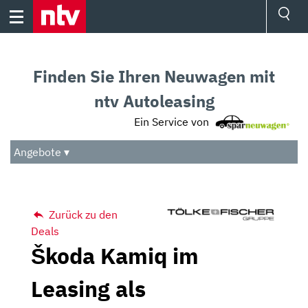
Skip
to
content
Ressorts
Sport
Finden Sie Ihren Neuwagen mit
Börse
Wetter
ntv Autoleasing
TV
Ein Service von
Video
Audio
Angebote ▾
Das Beste
Zurück zu den
Deals
Škoda Kamiq im
Leasing als