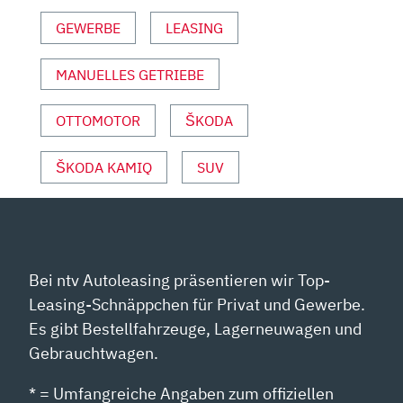
UTO M
GEWERBE
LEASING
OTOR U
ND S
MANUELLES GETRIEBE
PORT“ V
ON Y
OUTUBE A
OTTOMOTOR
ŠKODA
NZEIGEN
ŠKODA KAMIQ
SUV
Bei ntv Autoleasing präsentieren wir Top-
Leasing-Schnäppchen für Privat und Gewerbe.
Es gibt Bestellfahrzeuge, Lagerneuwagen und
Gebrauchtwagen.
* = Umfangreiche Angaben zum offiziellen