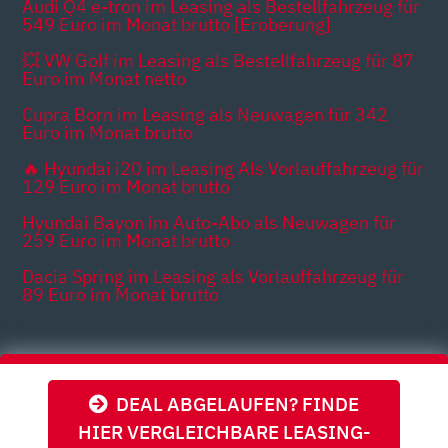
Audi Q4 e-tron im Leasing als Bestellfahrzeug für
549 Euro im Monat brutto [Eroberung]
💥 VW Golf im Leasing als Bestellfahrzeug für 87
Euro im Monat netto
Cupra Born im Leasing als Neuwagen für 342
Euro im Monat brutto
🔥 Hyundai i20 im Leasing Als Vorlauffahrzeug für
129 Euro im Monat brutto
Hyundai Bayon im Auto-Abo als Neuwagen für
259 Euro im Monat brutto
Dacia Spring im Leasing als Vorlauffahrzeug für
89 Euro im Monat brutto
Themen
DEAL ABGELAUFEN? FINDE
HIER VERGLEICHBARE LEASING-