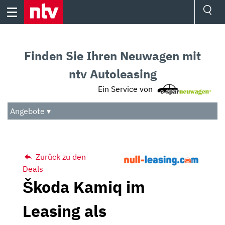
Skip
to
content
Ressorts
Sport
Finden Sie Ihren Neuwagen mit
Börse
Wetter
ntv Autoleasing
TV
Ein Service von
Video
Audio
Angebote ▾
Das Beste
Zurück zu den
Deals
Škoda Kamiq im
Leasing als