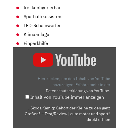
frei konfigurierbar
Spurhalteassistent
LED-Scheinwerfer
Klimaanlage
Einparkhilfe
„SKODA
KAMIQ:
GEHÖRT
DER
KLEINE
Hier klicken, um den Inhalt von YouTube
ZU
anzuzeigen.
Erfahre mehr in der
Datenschutzerklärung von YouTube
.
DEN
Inhalt von YouTube immer anzeigen
GANZ
GROSSEN? –
„Skoda Kamiq: Gehört der Kleine zu den ganz
T
Großen? – Test/Review | auto motor und sport“
EST/REVIEW |
direkt öffnen
A