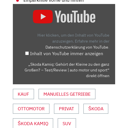
„SKODA
KAMIQ:
GEHÖRT
DER
KLEINE
Hier klicken, um den Inhalt von YouTube
ZU
anzuzeigen.
Erfahre mehr in der
Datenschutzerklärung von YouTube
.
DEN
Inhalt von YouTube immer anzeigen
GANZ
GROSSEN? –
„Skoda Kamiq: Gehört der Kleine zu den ganz
T
Großen? – Test/Review | auto motor und sport“
EST/REVIEW |
direkt öffnen
A
UTO M
KAUF
MANUELLES GETRIEBE
OTOR U
ND S
OTTOMOTOR
PRIVAT
ŠKODA
PORT“ V
ON Y
OUTUBE A
ŠKODA KAMIQ
SUV