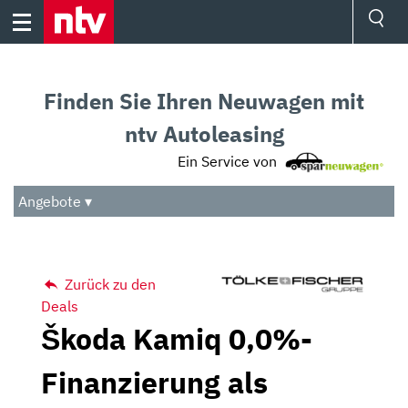
Skip
to
content
Ressorts
Sport
Finden Sie Ihren Neuwagen mit
Börse
Wetter
ntv Autoleasing
TV
Ein Service von
Video
Audio
Angebote ▾
Das Beste
Zurück zu den
Deals
Škoda Kamiq 0,0%-
Finanzierung als