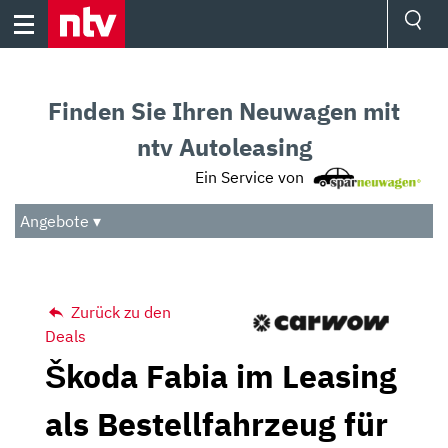
Skip
to
content
Ressorts
Sport
Finden Sie Ihren Neuwagen mit
Börse
Wetter
ntv Autoleasing
TV
Ein Service von
Video
Audio
Angebote ▾
Das Beste
Zurück zu den
Deals
Škoda Fabia im Leasing
als Bestellfahrzeug für