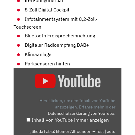
frei konfigurierbar
8-Zoll Digital Cockpit
Infotainmentsystem mit 8,2-Zoll-
Touchscreen
Bluetooth Freisprecheinrichtung
Digitaler Radioempfang DAB+
Klimaanlage
Parksensoren hinten
„SKODA
FABIA:
KLEINER
ALLROUNDER!
–
Hier klicken, um den Inhalt von YouTube
TEST
anzuzeigen.
Erfahre mehr in der
Datenschutzerklärung von YouTube
.
|
Inhalt von YouTube immer anzeigen
AUTO
MOTOR
„Skoda Fabia: kleiner Allrounder! – Test | auto