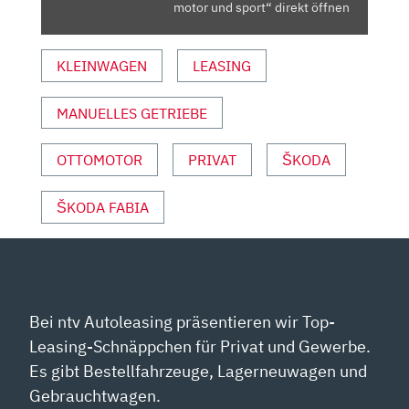
UND
motor und sport“ direkt öffnen
SPORT“
VON
KLEINWAGEN
LEASING
YOUTUBE
ANZEIGEN
MANUELLES GETRIEBE
OTTOMOTOR
PRIVAT
ŠKODA
ŠKODA FABIA
Bei ntv Autoleasing präsentieren wir Top-
Leasing-Schnäppchen für Privat und Gewerbe.
Es gibt Bestellfahrzeuge, Lagerneuwagen und
Gebrauchtwagen.