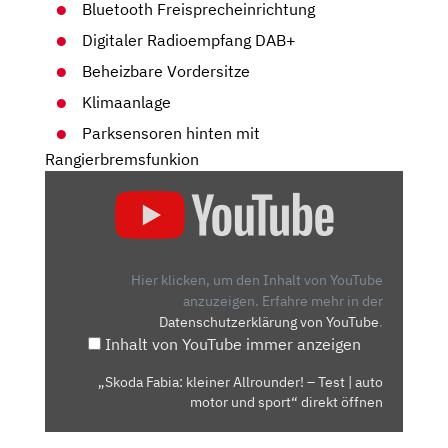
Bluetooth Freisprecheinrichtung
Digitaler Radioempfang DAB+
Beheizbare Vordersitze
Klimaanlage
Parksensoren hinten mit
Rangierbremsfunkion
„SKODA
FABIA:
KLEINER
ALLROUNDER!
–
Hier klicken, um den Inhalt von YouTube
TEST
anzuzeigen.
Erfahre mehr in der
Datenschutzerklärung von YouTube
.
|
Inhalt von YouTube immer anzeigen
AUTO
MOTOR
„Skoda Fabia: kleiner Allrounder! – Test | auto
UND
motor und sport“ direkt öffnen
SPORT“
VON