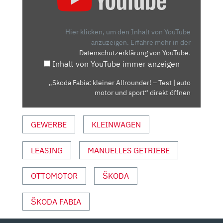
KLEINER
ALLROUNDER!
–
Hier klicken, um den Inhalt von YouTube
TEST
anzuzeigen.
Erfahre mehr in der
Datenschutzerklärung von YouTube
.
|
Inhalt von YouTube immer anzeigen
AUTO
MOTOR
„Skoda Fabia: kleiner Allrounder! – Test | auto
UND
motor und sport“ direkt öffnen
SPORT“
VON
GEWERBE
KLEINWAGEN
YOUTUBE
ANZEIGEN
LEASING
MANUELLES GETRIEBE
OTTOMOTOR
ŠKODA
ŠKODA FABIA