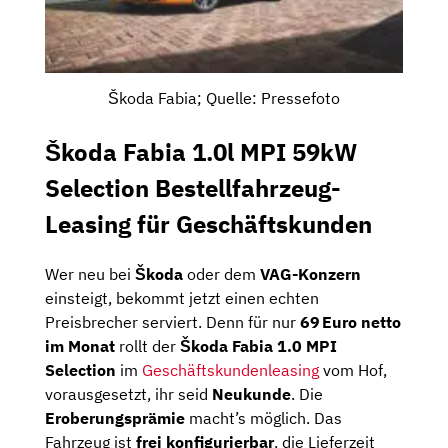
Škoda Fabia; Quelle: Pressefoto
Škoda Fabia 1.0l MPI 59kW
Selection Bestellfahrzeug-
Leasing für Geschäftskunden
Wer neu bei
Škoda
oder dem
VAG-Konzern
einsteigt, bekommt jetzt einen echten
Preisbrecher serviert. Denn für nur
69 Euro netto
im Monat
rollt der
Škoda Fabia 1.0 MPI
Selection
im
Geschäftskundenleasing
vom Hof,
vorausgesetzt, ihr seid
Neukunde
. Die
Eroberungsprämie
macht’s möglich. Das
Fahrzeug ist
frei konfigurierbar
, die Lieferzeit