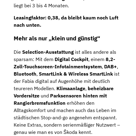
liegt bei 3 bis 4 Monaten.
Leasingfaktor: 0,38, da bleibt kaum noch Luft
nach unten.
Mehr als nur „klein und günstig“
Die
Selection-Ausstattung
ist alles andere als
sparsam: Mit dem
Digital Cockpit
, einem
8,2-
Zoll-Touchscreen-Infotainmentsystem
,
DAB+
,
Bluetooth
,
SmartLink & Wireless SmartLink
ist
der Fabia digital auf Augenhöhe mit deutlich
teureren Modellen.
Klimaanlage
,
beheizbare
Vordersitze
und
Parksensoren hinten mit
Rangierbremsfunktion
erhöhen den
Alltagskomfort und machen auch das Leben im
städtischen Stop-and-go angenehm entspannt.
Keine Extras, sondern serienmäßiger Nutzwert –
genau wie man es von Škoda kennt.