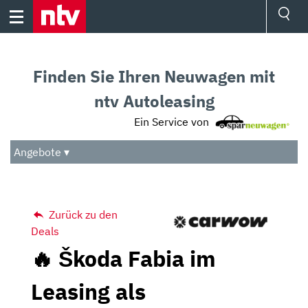
Skip
to
content
Ressorts
Sport
Finden Sie Ihren Neuwagen mit
Börse
Wetter
ntv Autoleasing
TV
Ein Service von
Video
Audio
Angebote ▾
Das Beste
Zurück zu den
Deals
🔥 Škoda Fabia im
Leasing als