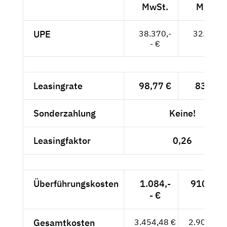
MwSt.
MwSt.
UPE
38.370,-
32.244,-
- €
- €
Leasingrate
98,77 €
83,-- €
Sonderzahlung
Keine!
Leasingfaktor
0,26
Überführungskosten
1.084,-
910,92 
- €
Gesamtkosten
3.454,48 €
2.902,92 