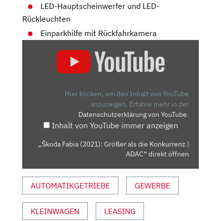
LED-Hauptscheinwerfer und LED-
Rückleuchten
Einparkhilfe mit Rückfahrkamera
„ŠKODA
FABIA
(2021):
GRÖSSER A
LS D
Hier klicken, um den Inhalt von YouTube
IE K
anzuzeigen.
Erfahre mehr in der
Datenschutzerklärung von YouTube
.
ONKURRENZ |
Inhalt von YouTube immer anzeigen
A
DAC“ V
„Škoda Fabia (2021): Größer als die Konkurrenz |
ON Y
ADAC“ direkt öffnen
OUTUBE A
NZEIGEN
AUTOMATIKGETRIEBE
GEWERBE
KLEINWAGEN
LEASING