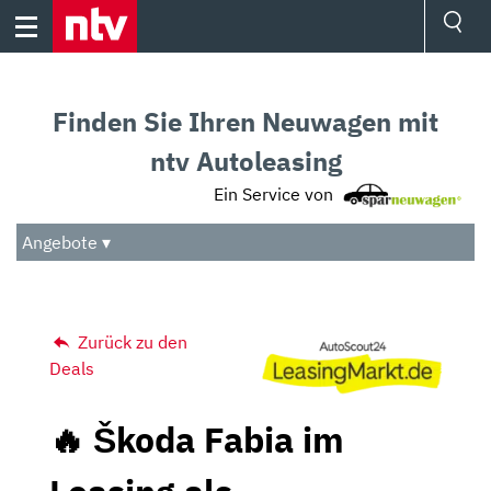
Skip
to
content
Ressorts
Sport
Finden Sie Ihren Neuwagen mit
Börse
Wetter
ntv Autoleasing
TV
Ein Service von
Video
Audio
Angebote ▾
Das Beste
Zurück zu den
Deals
🔥 Škoda Fabia im