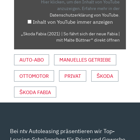
SO
Hier klicken, um den Inhalt von YouTube
FÄHRT
anzuzeigen.
Erfahre mehr in der
Datenschutzerklärung von YouTube
.
SICH
Inhalt von YouTube immer anzeigen
DER
NEUE
„Skoda Fabia (2021) | So fährt sich der neue Fabia |
FABIA
mit Malte Büttner“ direkt öffnen
|
MIT
AUTO-ABO
MANUELLES GETRIEBE
MALTE
BÜTTNER“
VON
OTTOMOTOR
PRIVAT
ŠKODA
YOUTUBE
ANZEIGEN
ŠKODA FABIA
Bei ntv Autoleasing präsentieren wir Top-
Leasing-Schnäppchen für Privat und Gewerbe.