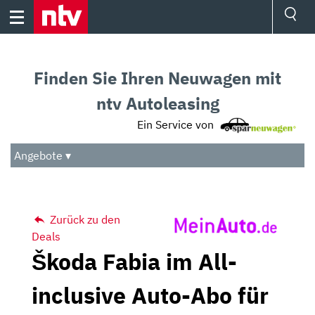
Skip
to
content
Ressorts
Sport
Finden Sie Ihren Neuwagen mit
Börse
Wetter
ntv Autoleasing
TV
Ein Service von
Video
Audio
Angebote ▾
Das Beste
Zurück zu den
Deals
Škoda Fabia im All-
inclusive Auto-Abo für