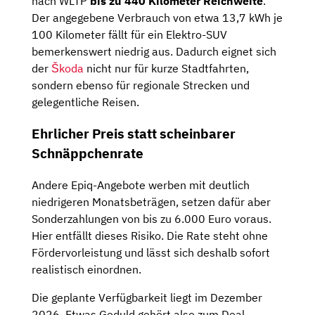
nach WLTP
bis zu 440 Kilometer Reichweite
.
Der angegebene Verbrauch von etwa 13,7 kWh je
100 Kilometer fällt für ein Elektro-SUV
bemerkenswert niedrig aus. Dadurch eignet sich
der
Škoda
nicht nur für kurze Stadtfahrten,
sondern ebenso für regionale Strecken und
gelegentliche Reisen.
Ehrlicher Preis statt scheinbarer
Schnäppchenrate
Andere Epiq-Angebote werben mit deutlich
niedrigeren Monatsbeträgen, setzen dafür aber
Sonderzahlungen von bis zu 6.000 Euro voraus.
Hier entfällt dieses Risiko. Die Rate steht ohne
Fördervorleistung und lässt sich deshalb sofort
realistisch einordnen.
Die geplante Verfügbarkeit liegt im Dezember
2026. Etwas Geduld gehört also zum Deal.