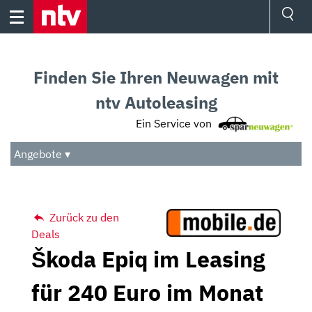
Skip
to
content
Ressorts
Sport
Finden Sie Ihren Neuwagen mit
Börse
Wetter
ntv Autoleasing
TV
Ein Service von
Video
Audio
Angebote ▾
Das Beste
Zurück zu den
Deals
Škoda Epiq im Leasing
für 240 Euro im Monat