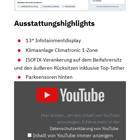
Ausstattungshighlights
13″ Infotainmentdisplay
Klimaanlage Climatronic 1-Zone
ISOFIX-Verankerung auf dem Beifahrersitz
und den äußeren Rücksitzen inklusive Top-Tether
Parksensoren hinten
„SKODA
EPIQ
(2026)
WELTPREMIERE
DES
Hier klicken, um den Inhalt von YouTube
NEUEN
anzuzeigen.
Erfahre mehr in der
Datenschutzerklärung von YouTube
.
MINI-
Inhalt von YouTube immer anzeigen
SUVS