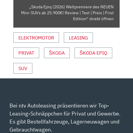
AB
„Skoda Epiq (2026) Weltpremiere des NEUEN
25.900€!
Mini-SUVs ab 25.900€! Review | Test | Preis | First
REVIEW
Edition“ direkt öffnen
|
TEST
ELEKTROMOTOR
LEASING
|
PREIS
PRIVAT
ŠKODA
ŠKODA EPIQ
|
FIRST
EDITION“
SUV
VON
YOUTUBE
ANZEIGEN
Bei ntv Autoleasing präsentieren wir Top-
Leasing-Schnäppchen für Privat und Gewerbe.
Es gibt Bestellfahrzeuge, Lagerneuwagen und
Gebrauchtwagen.