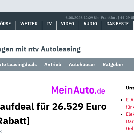
6.08.2026 12:29 Uhr Frankfurt | 11:29 U
BÖRSE
WETTER
TV
VIDEO
AUDIO
DAS BESTE
gen mit ntv Autoleasing
bte Leasingdeals
Antrieb
Autohäuser
Ratgeber
Uns
E-A
aufdeal für 26.529 Euro
für
Ele
Rabatt]
Dar
Geb
3