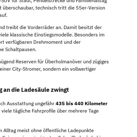
-SUV für Stadt, Pendelstrecke und Familienalltag
t überschaubar, technisch tritt die 55er-Version
auf.
d treibt die Vorderräder an. Damit besitzt der
viele klassische Einstiegsmodelle. Besonders im
fort verfügbaren Drehmoment und der
ne Schaltpausen.
nügend Reserven für Überholmanöver und zügiges
reiner City-Stromer, sondern ein vollwertiger
ig an die Ladesäule zwingt
nach Ausstattung ungefähr
435 bis 440 Kilometer
r viele tägliche Fahrprofile über mehrere Tage
m Alltag meist ohne öffentliche Ladepunkte