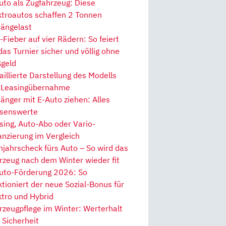
uto als Zugfahrzeug: Diese
ktroautos schaffen 2 Tonnen
ängelast
Fieber auf vier Rädern: So feiert
 das Turnier sicher und völlig ohne
geld
aillierte Darstellung des Modells
 Leasingübernahme
änger mit E-Auto ziehen: Alles
senswerte
sing, Auto-Abo oder Vario-
anzierung im Vergleich
hjahrscheck fürs Auto – So wird das
rzeug nach dem Winter wieder fit
uto-Förderung 2026: So
ktioniert der neue Sozial-Bonus für
ktro und Hybrid
rzeugpflege im Winter: Werterhalt
 Sicherheit