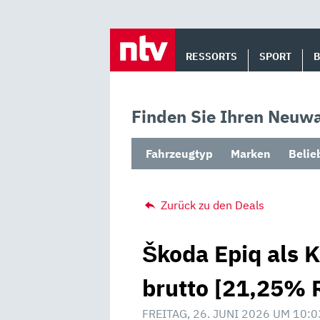
Skip
to
RESSORTS
SPORT
content
Finden Sie Ihren Neuwa
Fahrzeugtyp
Marken
Belie
Zurück zu den Deals
Škoda Epiq als K
brutto [21,25% 
FREITAG, 26. JUNI 2026 UM 10:0