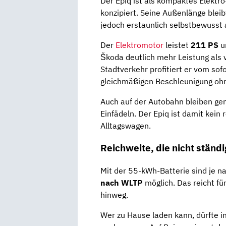
Der Epiq ist als kompaktes Elektro
konzipiert. Seine Außenlänge bleib
jedoch erstaunlich selbstbewusst 
Der
Elektromotor
leistet
211 PS
un
Škoda deutlich mehr Leistung als 
Stadtverkehr profitiert er vom so
gleichmäßigen Beschleunigung oh
Auch auf der Autobahn bleiben ge
Einfädeln. Der Epiq ist damit kein 
Alltagswagen.
Reichweite, die nicht ständ
Mit der 55-kWh-Batterie sind je 
nach WLTP
möglich. Das reicht fü
hinweg.
Wer zu Hause laden kann, dürfte i