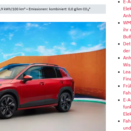
E-A
Ele
,9 kWh/100 km* • Emissionen: kombiniert: 0,0 g/km CO
*
2
Anh
WM-
ihr
Buß
Det
der
Anh
Wis
Lea
Fin
Frü
Fah
E-A
fun
Ele
Fah
und