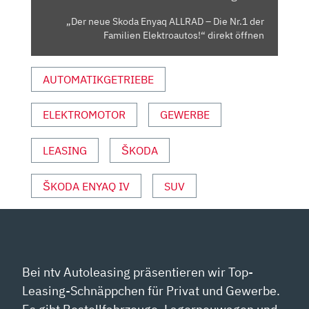
DER
„Der neue Skoda Enyaq ALLRAD – Die Nr.1 der
FAMILIEN
Familien Elektroautos!“ direkt öffnen
ELEKTROAUTOS!“
VON
AUTOMATIKGETRIEBE
YOUTUBE
ANZEIGEN
ELEKTROMOTOR
GEWERBE
LEASING
ŠKODA
ŠKODA ENYAQ IV
SUV
Bei ntv Autoleasing präsentieren wir Top-
Leasing-Schnäppchen für Privat und Gewerbe.