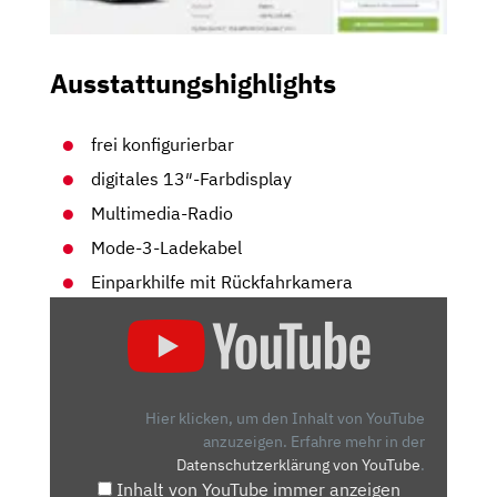
Ausstattungshighlights
frei konfigurierbar
digitales 13″-Farbdisplay
Multimedia-Radio
Mode-3-Ladekabel
Einparkhilfe mit Rückfahrkamera
„DER
NEUE
SKODA
ENYAQ
ALLRAD
Hier klicken, um den Inhalt von YouTube
–
anzuzeigen.
Erfahre mehr in der
Datenschutzerklärung von YouTube
.
DIE
Inhalt von YouTube immer anzeigen
NR.1