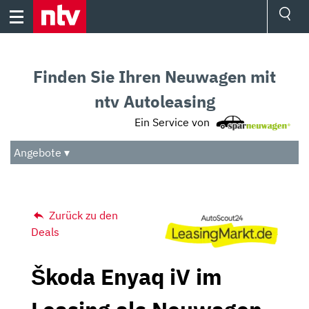
Skip
to
content
Ressorts
Sport
Finden Sie Ihren Neuwagen mit
Börse
Wetter
ntv Autoleasing
TV
Ein Service von
Video
Audio
Angebote ▾
Das Beste
Zurück zu den
Deals
Škoda Enyaq iV im