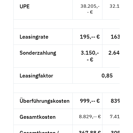
UPE
38.205,-
32.105,-- 
- €
Leasingrate
195,-- €
163,87 €
Sonderzahlung
3.150,-
2.647,06 
- €
Leasingfaktor
0,85
Überführungskosten
999,-- €
839,50 €
Gesamtkosten
8.829,-- €
7.419,33 
Gesamtkosten /
367,88 €
309,14 €