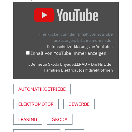
„DER
NEUE
SKODA
ENYAQ
ALLRAD
Hier klicken, um den Inhalt von YouTube
–
anzuzeigen.
Erfahre mehr in der
Datenschutzerklärung von YouTube
.
DIE
Inhalt von YouTube immer anzeigen
NR.1
DER
„Der neue Skoda Enyaq ALLRAD – Die Nr.1 der
FAMILIEN
Familien Elektroautos!“ direkt öffnen
ELEKTROAUTOS!“
VON
AUTOMATIKGETRIEBE
YOUTUBE
ANZEIGEN
ELEKTROMOTOR
GEWERBE
LEASING
ŠKODA