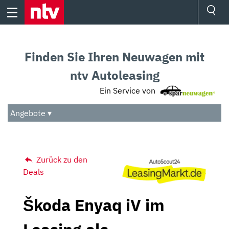
Skip
to
content
Ressorts
Sport
Finden Sie Ihren Neuwagen mit
Börse
Wetter
ntv Autoleasing
TV
Ein Service von
Video
Audio
Angebote ▾
Das Beste
Zurück zu den
Deals
Škoda Enyaq iV im