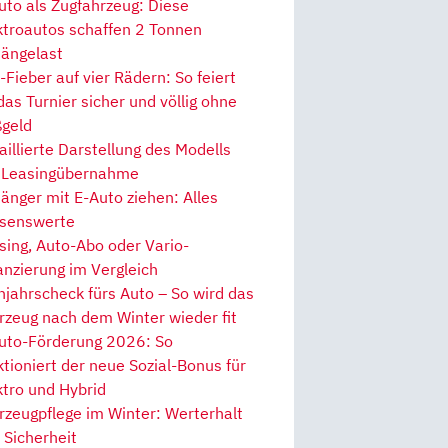
uto als Zugfahrzeug: Diese
ktroautos schaffen 2 Tonnen
ängelast
Fieber auf vier Rädern: So feiert
 das Turnier sicher und völlig ohne
geld
aillierte Darstellung des Modells
 Leasingübernahme
änger mit E-Auto ziehen: Alles
senswerte
sing, Auto-Abo oder Vario-
anzierung im Vergleich
hjahrscheck fürs Auto – So wird das
rzeug nach dem Winter wieder fit
uto-Förderung 2026: So
ktioniert der neue Sozial-Bonus für
ktro und Hybrid
rzeugpflege im Winter: Werterhalt
 Sicherheit