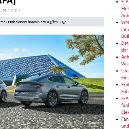
AFA]
E-A
Ele
 UM 17:07
Anh
WM-
km* • Emissionen: kombiniert: 0 g/km CO
*
2
ihr
Buß
Det
der
Anh
Wis
Lea
Fin
Frü
Fah
E-A
fun
Ele
Fah
und