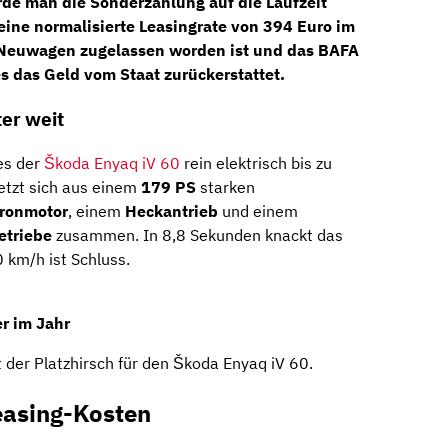
de man die Sonderzahlung auf die Laufzeit
 eine
normalisierte Leasingrate von 394 Euro im
 Neuwagen zugelassen worden ist und das BAFA
s das Geld vom Staat zurückerstattet.
ter weit
es der
Škoda Enyaq iV 60
rein elektrisch bis zu
setzt sich aus einem
179 PS
starken
ronmotor
, einem
Heckantrieb
und einem
etriebe
zusammen. In 8,8 Sekunden knackt das
 km/h ist Schluss.
r im Jahr
 der Platzhirsch für den Škoda Enyaq iV 60.
easing-Kosten