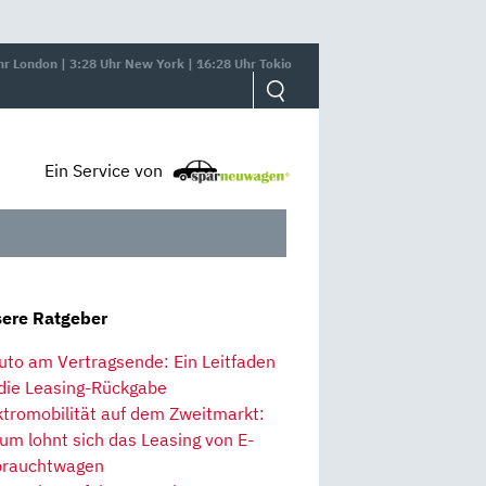
hr London | 3:28 Uhr New York | 16:28 Uhr Tokio
Ein Service von
ere Ratgeber
uto am Vertragsende: Ein Leitfaden
 die Leasing-Rückgabe
ktromobilität auf dem Zweitmarkt:
um lohnt sich das Leasing von E-
rauchtwagen