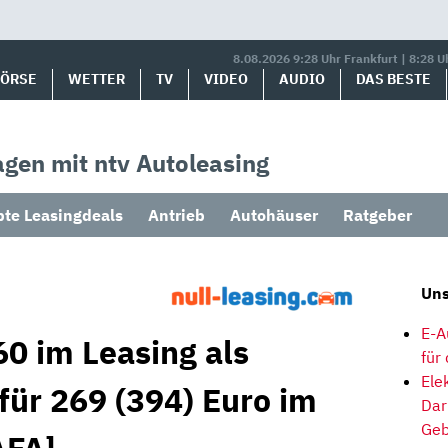
8.08.2026 9:28 Uhr Frankfurt | 8:28 U
BÖRSE
WETTER
TV
VIDEO
AUDIO
DAS BESTE
gen mit ntv Autoleasing
bte Leasingdeals
Antrieb
Autohäuser
Ratgeber
Uns
E-A
0 im Leasing als
für
Ele
für 269 (394) Euro im
Dar
Geb