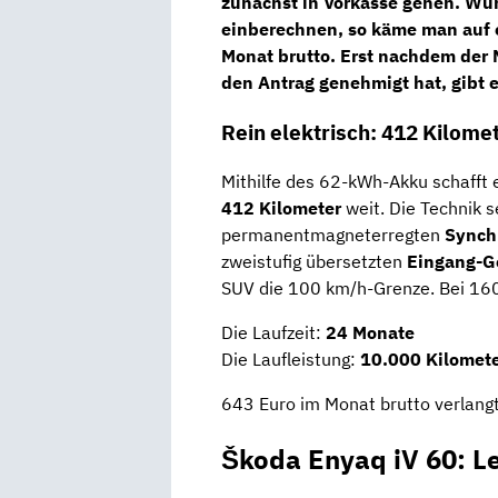
zunächst in Vorkasse gehen. Wür
einberechnen, so käme man auf
Monat brutto
. Erst nachdem der
den Antrag genehmigt hat, gibt e
Rein elektrisch: 412 Kilome
Mithilfe des 62-kWh-Akku schafft 
412 Kilometer
weit. Die Technik 
permanentmagneterregten
Synch
zweistufig übersetzten
Eingang-G
SUV die 100 km/h-Grenze. Bei 160
Die Laufzeit:
24 Monate
Die Laufleistung:
10.000 Kilomete
643 Euro im Monat brutto verlangt
Škoda Enyaq iV 60: L