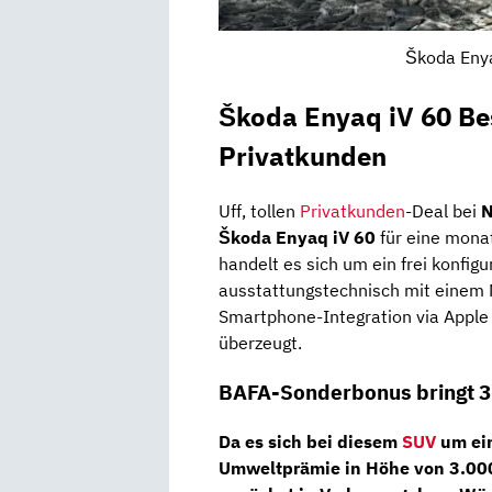
Škoda Enya
Škoda Enyaq iV 60 Bes
Privatkunden
Uff, tollen
Privatkunden
-Deal bei
N
Škoda Enyaq iV 60
für eine mona
handelt es sich um ein frei konfigu
ausstattungstechnisch mit einem N
Smartphone-Integration via Apple
überzeugt.
BAFA-Sonderbonus bringt 3
Da es sich bei diesem
SUV
um ein
Umweltprämie
in Höhe von
3.00