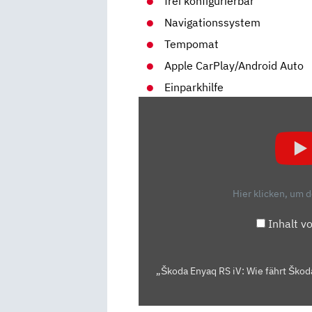
frei konfigurierbar
Navigationssystem
Tempomat
Apple CarPlay/Android Auto
Einparkhilfe
„ŠKODA
ENYAQ
RS
IV:
WIE
FÄHRT
Hier klicken, um 
ŠKODAS
SPORTLICHES
Inhalt v
ELEKTRO-
SUV?
|
„Škoda Enyaq RS iV: Wie fährt Škod
ADAC
FAHRBERICHT“