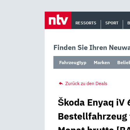
Skip
to
RESSORTS
SPORT
content
Finden Sie Ihren Neuwa
Fahrzeugtyp
Marken
Belie
Zurück zu den Deals
Škoda Enyaq iV 6
Bestellfahrzeug 