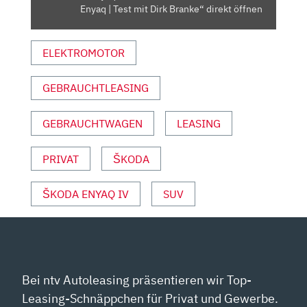
SKODA
Enyaq | Test mit Dirk Branke“ direkt öffnen
ENYAQ
|
ELEKTROMOTOR
TEST
MIT
DIRK
GEBRAUCHTLEASING
BRANKE“
VON
GEBRAUCHTWAGEN
LEASING
YOUTUBE
ANZEIGEN
PRIVAT
ŠKODA
ŠKODA ENYAQ IV
SUV
Bei ntv Autoleasing präsentieren wir Top-
Leasing-Schnäppchen für Privat und Gewerbe.