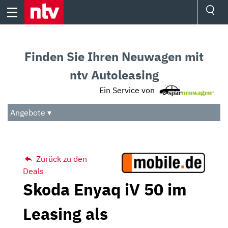
Skip
to
content
Ressorts
Sport
Finden Sie Ihren Neuwagen mit
Börse
Wetter
ntv Autoleasing
TV
Ein Service von
Video
Audio
Angebote ▾
Das Beste
Zurück zu den
Deals
Skoda Enyaq iV 50 im
Leasing als