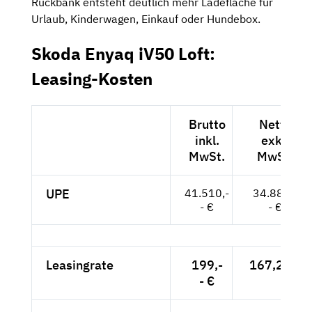
Rückbank entsteht deutlich mehr Ladefläche für
Urlaub, Kinderwagen, Einkauf oder Hundebox.
Skoda Enyaq iV50 Loft:
Leasing-Kosten
Brutto
Netto
inkl.
exkl.
MwSt.
MwSt.
UPE
41.510,-
34.882,-
- €
- €
Leasingrate
199,-
167,23 €
- €