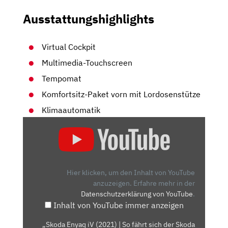
Ausstattungshighlights
Virtual Cockpit
Multimedia-Touchscreen
Tempomat
Komfortsitz-Paket vorn mit Lordosenstütze
Klimaautomatik
„SKODA
ENYAQ
IV
(2021)
|
Hier klicken, um den Inhalt von YouTube
SO
anzuzeigen.
Erfahre mehr in der
Datenschutzerklärung von YouTube
.
FÄHRT
Inhalt von YouTube immer anzeigen
SICH
DER
„Skoda Enyaq iV (2021) | So fährt sich der Skoda