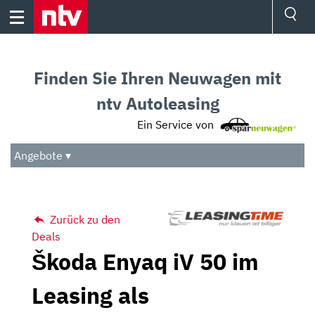
Skip
to
content
Ressorts
Sport
Finden Sie Ihren Neuwagen mit
Börse
Wetter
ntv Autoleasing
TV
Ein Service von
Video
Audio
Angebote ▾
Das Beste
Zurück zu den
Deals
Škoda Enyaq iV 50 im
Leasing als