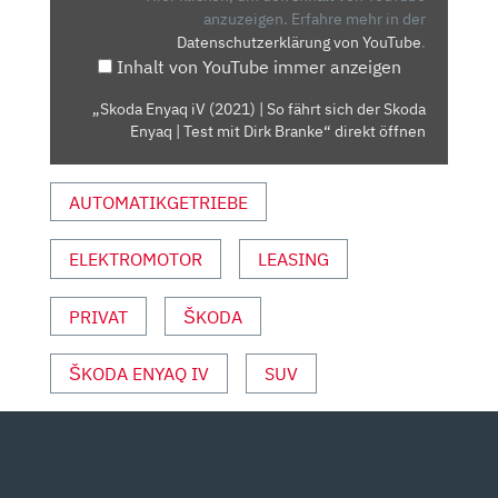
SO
anzuzeigen.
Erfahre mehr in der
Datenschutzerklärung von YouTube
.
FÄHRT
Inhalt von YouTube immer anzeigen
SICH
DER
„Skoda Enyaq iV (2021) | So fährt sich der Skoda
SKODA
Enyaq | Test mit Dirk Branke“ direkt öffnen
ENYAQ
|
AUTOMATIKGETRIEBE
TEST
MIT
DIRK
ELEKTROMOTOR
LEASING
BRANKE“
VON
PRIVAT
ŠKODA
YOUTUBE
ANZEIGEN
ŠKODA ENYAQ IV
SUV