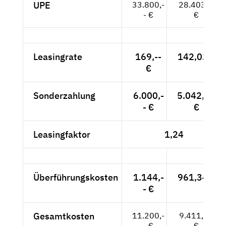
UPE
33.800,-
28.403,--
- €
€
Leasingrate
169,--
142,02 €
€
Sonderzahlung
6.000,-
5.042,02
- €
€
Leasingfaktor
1,24
Überführungskosten
1.144,-
961,34 €
- €
Gesamtkosten
11.200,-
9.411,76
- €
€