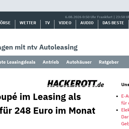
6.08.2026 0:50 Uhr Frankfurt | 23:50 U
BÖRSE
WETTER
TV
VIDEO
AUDIO
DAS BESTE
gen mit ntv Autoleasing
bte Leasingdeals
Antrieb
Autohäuser
Ratgeber
Uns
pé im Leasing als
E-A
für
 für 248 Euro im Monat
Ele
Dar
Geb