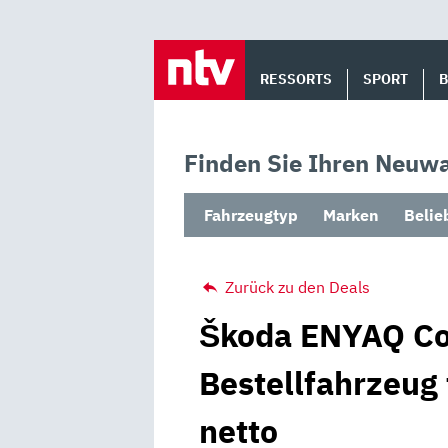
Skip
to
RESSORTS
SPORT
content
Finden Sie Ihren Neuwa
Fahrzeugtyp
Marken
Belie
Zurück zu den Deals
Škoda ENYAQ Cou
Bestellfahrzeug
netto