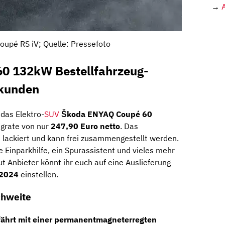
→
upé RS iV; Quelle: Pressefoto
0 132kW Bestellfahrzeug-
skunden
 das Elektro-
SUV
Škoda ENYAQ Coupé 60
ngrate von nur
247,90 Euro netto
. Das
u lackiert und kann frei zusammengestellt werden.
e Einparkhilfe, ein Spurassistent und vieles mehr
t Anbieter könnt ihr euch auf eine Auslieferung
 2024
einstellen.
chweite
ährt mit einer
permanentmagneterregten