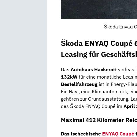
Škoda Enyaq Co
Škoda ENYAQ Coupé 6
Leasing für Geschäft
Das
Autohaus Hackerott
verleast
132kW
für eine monatliche Leasi
Bestellfahrzeug
ist in Energy-Bla
Ein Navi, eine Klimaautomatik, ein
gehören zur Grundausstattung. Lau
des Škoda ENYAQ Coupé im
April
Maximal 412 Kilometer Rei
Das tschechische
ENYAQ Coupé
f