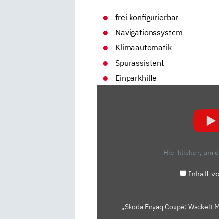
frei konfigurierbar
Navigationssystem
Klimaautomatik
Spurassistent
Einparkhilfe
„SKODA
ENYAQ
COUPÉ:
WACKELT
MITTELKLASSE-
POLEPOSITION
Hier klicken, um 
DURCH
NEUE
Inhalt v
SOFTWARE?“
VON
YOUTUBE
„Skoda Enyaq Coupé: Wackelt Mi
ANZEIGEN