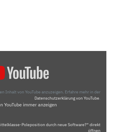
den Inhalt von YouTube anzuzeigen.
Erfahre mehr in der
Datenschutzerklärung von YouTube
.
on YouTube immer anzeigen
ttelklasse-Poleposition durch neue Software?“ direkt
öffnen