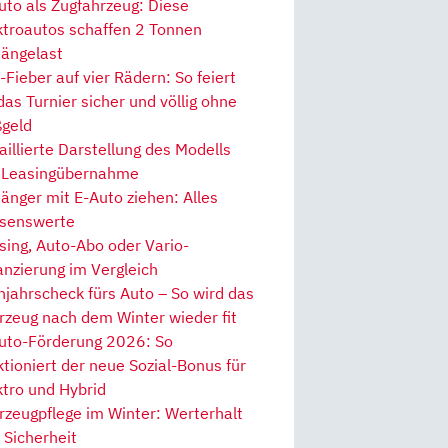
uto als Zugfahrzeug: Diese
ktroautos schaffen 2 Tonnen
ängelast
Fieber auf vier Rädern: So feiert
 das Turnier sicher und völlig ohne
geld
aillierte Darstellung des Modells
 Leasingübernahme
änger mit E-Auto ziehen: Alles
senswerte
sing, Auto-Abo oder Vario-
anzierung im Vergleich
hjahrscheck fürs Auto – So wird das
rzeug nach dem Winter wieder fit
uto-Förderung 2026: So
ktioniert der neue Sozial-Bonus für
ktro und Hybrid
rzeugpflege im Winter: Werterhalt
 Sicherheit