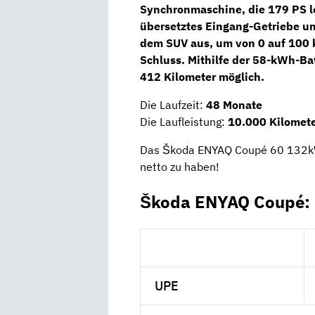
Synchronmaschine
, die
179 PS
l
übersetztes Eingang-Getriebe
un
dem SUV aus, um von 0 auf 100 
Schluss. Mithilfe der 58-kWh-Bat
412 Kilometer
möglich.
Die Laufzeit:
48 Monate
Die Laufleistung:
10.000 Kilomete
Das Škoda ENYAQ Coupé 60 132kW 
netto zu haben!
Škoda ENYAQ Coupé: 
UPE