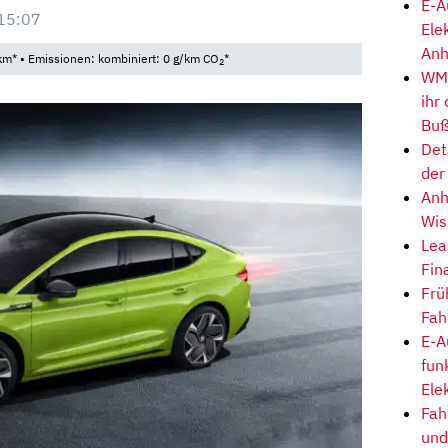
E-A
15:07
Ele
Anh
km* • Emissionen: kombiniert: 0 g/km CO
*
2
WM-
ihr
Buß
Det
der
Anh
Wis
Lea
Fin
Frü
Fah
E-A
fun
Ele
Fah
und