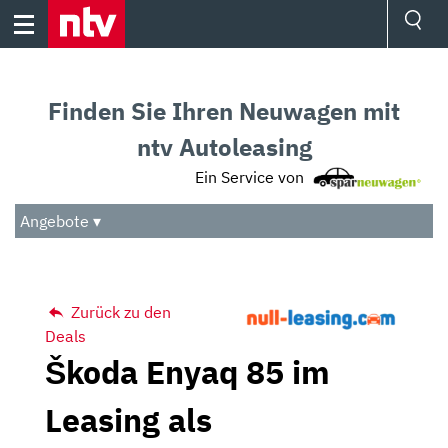
Skip
to
content
Ressorts
Sport
Finden Sie Ihren Neuwagen mit
Börse
Wetter
ntv Autoleasing
TV
Ein Service von
Video
Audio
Angebote ▾
Das Beste
Zurück zu den
Deals
Škoda Enyaq 85 im
Leasing als