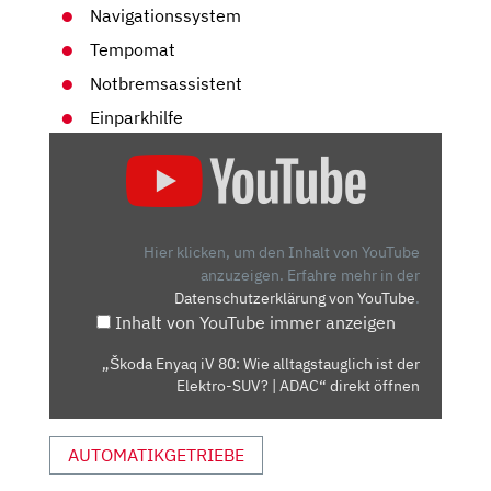
Navigationssystem
Tempomat
Notbremsassistent
Einparkhilfe
„ŠKODA
ENYAQ
IV
80:
WIE
Hier klicken, um den Inhalt von YouTube
ALLTAGSTAUGLICH
anzuzeigen.
Erfahre mehr in der
Datenschutzerklärung von YouTube
.
IST
Inhalt von YouTube immer anzeigen
DER
ELEKTRO-
„Škoda Enyaq iV 80: Wie alltagstauglich ist der
SUV?
Elektro-SUV? | ADAC“ direkt öffnen
|
ADAC“
AUTOMATIKGETRIEBE
VON
YOUTUBE