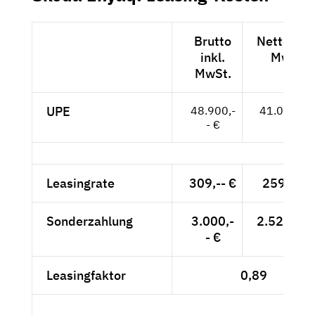
Brutto
Netto exkl
inkl.
MwSt.
MwSt.
UPE
48.900,-
41.092,-- 
- €
Leasingrate
309,-- €
259,66 €
Sonderzahlung
3.000,-
2.521,01 
- €
Leasingfaktor
0,89