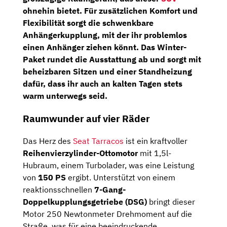
ohnehin bietet. Für zusätzlichen Komfort und
Flexibilität sorgt die schwenkbare
Anhängerkupplung, mit der ihr problemlos
einen Anhänger ziehen könnt. Das
Winter-
Paket
rundet die Ausstattung ab und sorgt mit
beheizbaren Sitzen und einer Standheizung
dafür, dass ihr auch an kalten Tagen stets
warm unterwegs seid.
Raumwunder auf vier Räder
Das Herz des
Seat Tarracos
ist ein kraftvoller
Reihenvierzylinder-Ottomotor
mit 1,5l-
Hubraum, einem Turbolader, was eine Leistung
von
150 PS
ergibt. Unterstützt von einem
reaktionsschnellen
7-Gang-
Doppelkupplungsgetriebe (DSG)
bringt dieser
Motor 250 Newtonmeter Drehmoment auf die
Straße, was für eine beeindruckende