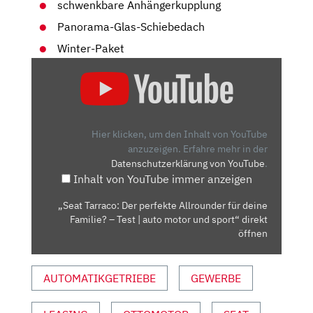
schwenkbare Anhängerkupplung
Panorama-Glas-Schiebedach
Winter-Paket
„SEAT
TARRACO:
DER
PERFEKTE
ALLROUNDER
Hier klicken, um den Inhalt von YouTube
FÜR
anzuzeigen.
Erfahre mehr in der
Datenschutzerklärung von YouTube
.
DEINE
Inhalt von YouTube immer anzeigen
FAMILIE?
–
„Seat Tarraco: Der perfekte Allrounder für deine
TEST
Familie? – Test | auto motor und sport“ direkt
|
öffnen
AUTO
MOTOR
AUTOMATIKGETRIEBE
GEWERBE
UND
SPORT“