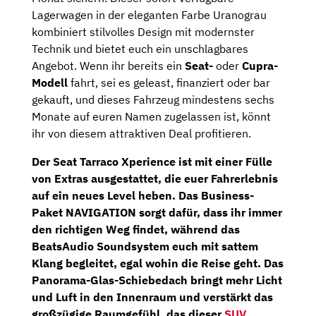
Lagerwagen in der eleganten Farbe Uranograu
kombiniert stilvolles Design mit modernster
Technik und bietet euch ein unschlagbares
Angebot. Wenn ihr bereits ein
Seat-
oder
Cupra-
Modell
fahrt, sei es geleast, finanziert oder bar
gekauft, und dieses Fahrzeug mindestens sechs
Monate auf euren Namen zugelassen ist, könnt
ihr von diesem attraktiven Deal profitieren.
Der Seat Tarraco Xperience ist mit einer Fülle
von Extras ausgestattet, die euer Fahrerlebnis
auf ein neues Level heben. Das
Business-
Paket NAVIGATION
sorgt dafür, dass ihr immer
den richtigen Weg findet, während das
BeatsAudio Soundsystem
euch mit sattem
Klang begleitet, egal wohin die Reise geht. Das
Panorama-Glas-Schiebedach
bringt mehr Licht
und Luft in den Innenraum und verstärkt das
großzügige Raumgefühl, das dieser
SUV