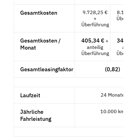
Gesamtkosten
9.728,25 €
8.175,-- 
+
Überführ
Überführung
Gesamtkosten /
405,34 €
340,63 
+
Monat
anteilig
anteili
Überführung
Überführ
Gesamtleasingfaktor
(0,82)
Laufzeit
24 Monate
Jährliche
10.000 km
Fahrleistung