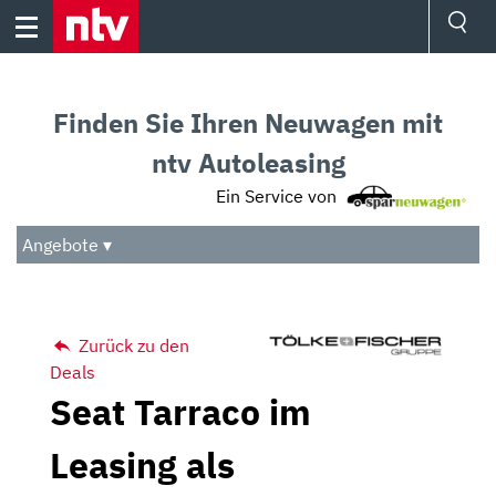
Skip
to
content
Ressorts
Sport
Finden Sie Ihren Neuwagen mit
Börse
Wetter
ntv Autoleasing
TV
Ein Service von
Video
Audio
Angebote ▾
Das Beste
Zurück zu den
Deals
Seat Tarraco im
Leasing als