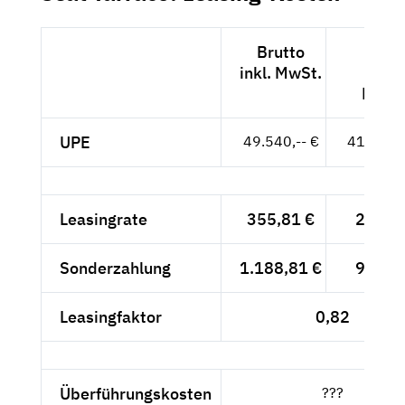
Brutto
Nett
inkl. MwSt.
exkl.
MwSt
UPE
49.540,-- €
41.630,-
Leasingrate
355,81 €
299,--
Sonderzahlung
1.188,81 €
999,--
Leasingfaktor
0,82
Überführungskosten
???