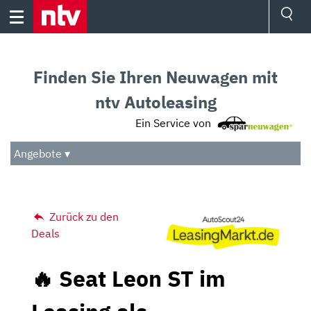
Skip
to
content
Ressorts
Sport
Finden Sie Ihren Neuwagen mit
Börse
Wetter
ntv Autoleasing
TV
Ein Service von
Video
Audio
Angebote ▾
Das Beste
Zurück zu den
Deals
🔥 Seat Leon ST im