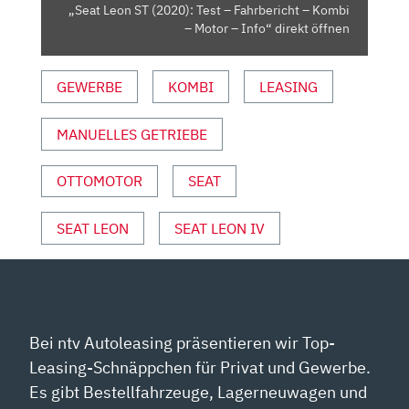
KOMBI
„Seat Leon ST (2020): Test – Fahrbericht – Kombi
–
– Motor – Info“ direkt öffnen
MOTOR
–
GEWERBE
KOMBI
LEASING
INFO“
VON
YOUTUBE
MANUELLES GETRIEBE
ANZEIGEN
OTTOMOTOR
SEAT
SEAT LEON
SEAT LEON IV
Bei ntv Autoleasing präsentieren wir Top-
Leasing-Schnäppchen für Privat und Gewerbe.
Es gibt Bestellfahrzeuge, Lagerneuwagen und