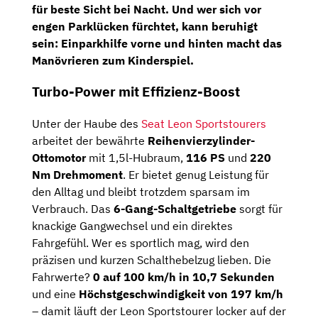
für beste Sicht bei Nacht. Und wer sich vor
engen Parklücken fürchtet, kann beruhigt
sein:
Einparkhilfe vorne und hinten
macht das
Manövrieren zum Kinderspiel.
Turbo-Power mit Effizienz-Boost
Unter der Haube des
Seat Leon Sportstourers
arbeitet der bewährte
Reihenvierzylinder-
Ottomotor
mit 1,5l-Hubraum,
116 PS
und
220
Nm Drehmoment
. Er bietet genug Leistung für
den Alltag und bleibt trotzdem sparsam im
Verbrauch. Das
6-Gang-Schaltgetriebe
sorgt für
knackige Gangwechsel und ein direktes
Fahrgefühl. Wer es sportlich mag, wird den
präzisen und kurzen Schalthebelzug lieben. Die
Fahrwerte?
0 auf 100 km/h in 10,7 Sekunden
und eine
Höchstgeschwindigkeit von 197 km/h
– damit läuft der Leon Sportstourer locker auf der