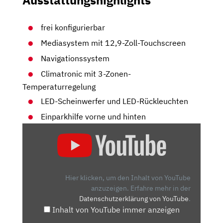
Ausstattungshighlights
frei konfigurierbar
Mediasystem mit 12,9-Zoll-Touchscreen
Navigationssystem
Climatronic mit 3-Zonen-
Temperaturregelung
LED-Scheinwerfer und LED-Rückleuchten
Einparkhilfe vorne und hinten
„SEAT
LEON
ST
(2020):
TEST
Hier klicken, um den Inhalt von YouTube
–
anzuzeigen.
Erfahre mehr in der
Datenschutzerklärung von YouTube
.
FAHRBERICHT
Inhalt von YouTube immer anzeigen
–