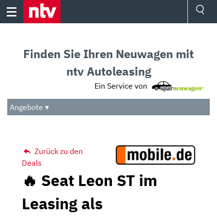
Skip
to
content
Ressorts
Sport
Finden Sie Ihren Neuwagen mit
Börse
Wetter
ntv Autoleasing
TV
Ein Service von
Video
Audio
Angebote ▾
Das Beste
Zurück zu den
Deals
🔥 Seat Leon ST im
Leasing als