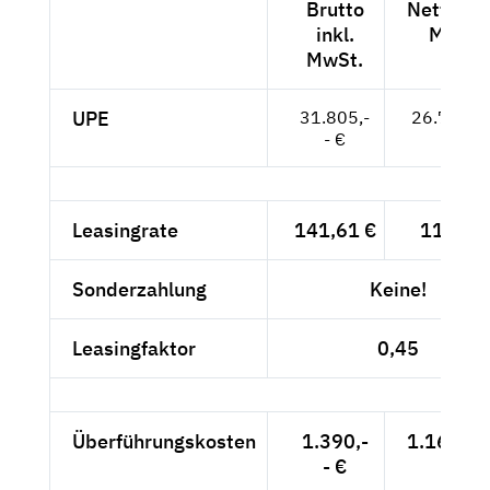
Brutto
Netto exk
inkl.
MwSt.
MwSt.
UPE
31.805,-
26.727,--
- €
Leasingrate
141,61 €
119,-- 
Sonderzahlung
Keine!
Leasingfaktor
0,45
Überführungskosten
1.390,-
1.168,07
- €