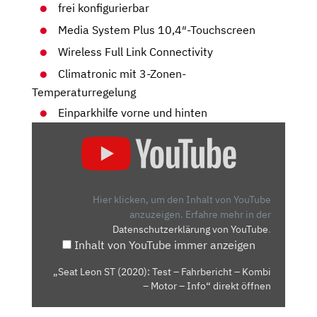
frei konfigurierbar
Media System Plus 10,4″-Touchscreen
Wireless Full Link Connectivity
Climatronic mit 3-Zonen-
Temperaturregelung
Einparkhilfe vorne und hinten
„SEAT
LEON
ST
(2020):
TEST
Hier klicken, um den Inhalt von YouTube
–
anzuzeigen.
Erfahre mehr in der
Datenschutzerklärung von YouTube
.
FAHRBERICHT
Inhalt von YouTube immer anzeigen
–
KOMBI
„Seat Leon ST (2020): Test – Fahrbericht – Kombi
–
– Motor – Info“ direkt öffnen
MOTOR
–