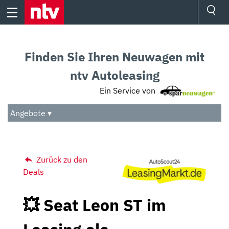
Skip
to
content
Ressorts
Sport
Finden Sie Ihren Neuwagen mit
Börse
Wetter
ntv Autoleasing
TV
Ein Service von
Video
Audio
Angebote ▾
Das Beste
Zurück zu den
Deals
💥 Seat Leon ST im