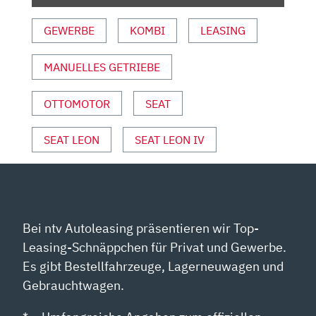
–
GEWERBE
KOMBI
LEASING
INFO“
VON
YOUTUBE
MANUELLES GETRIEBE
ANZEIGEN
OTTOMOTOR
SEAT
SEAT LEON
SEAT LEON IV
Bei ntv Autoleasing präsentieren wir Top-
Leasing-Schnäppchen für Privat und Gewerbe.
Es gibt Bestellfahrzeuge, Lagerneuwagen und
Gebrauchtwagen.