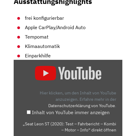
Ausstattungshighlights
frei konfigurierbar
Apple CarPlay/Android Auto
Tempomat
Klimaautomatik
Einparkhilfe
„SEAT
LEON
ST
(2020):
TEST
Hier klicken, um den Inhalt von YouTube
–
anzuzeigen.
Erfahre mehr in der
Datenschutzerklärung von YouTube
.
FAHRBERICHT
Inhalt von YouTube immer anzeigen
–
KOMBI
„Seat Leon ST (2020): Test – Fahrbericht – Kombi
–
– Motor – Info“ direkt öffnen
MOTOR