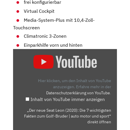
frei konfigurierbar
Virtual Cockpit
Media-System-Plus mit 10,4-Zoll-
Touchscreen
Climatronic 3-Zonen
Einparkhilfe vorn und hinten
„DER
NEUE
SEAT
LEON
(2020):
Hier klicken, um den Inhalt von YouTube
DIE
anzuzeigen.
Erfahre mehr in der
Datenschutzerklärung von YouTube
.
7
Inhalt von YouTube immer anzeigen
WICHTIGSTEN
FAKTEN
„Der neue Seat Leon (2020): Die 7 wichtigsten
ZUM
Fakten zum Golf-Bruder | auto motor und sport“
GOLF-
direkt öffnen
BRUDER