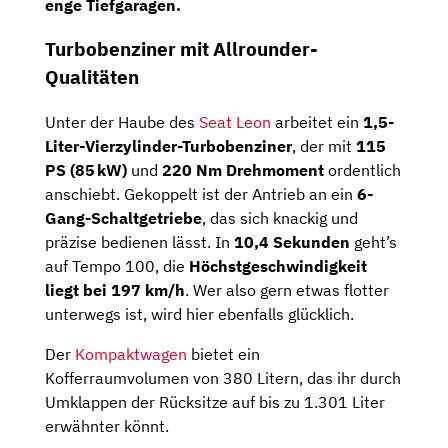
enge Tiefgaragen.
Turbobenziner mit Allrounder-
Qualitäten
Unter der Haube des
Seat Leon
arbeitet ein
1,5-
Liter-Vierzylinder-Turbobenziner
, der mit
115
PS (85 kW)
und
220 Nm Drehmoment
ordentlich
anschiebt. Gekoppelt ist der Antrieb an ein
6-
Gang-Schaltgetriebe
, das sich knackig und
präzise bedienen lässt. In
10,4 Sekunden
geht’s
auf Tempo 100, die
Höchstgeschwindigkeit
liegt bei 197 km/h
. Wer also gern etwas flotter
unterwegs ist, wird hier ebenfalls glücklich.
Der
Kompaktwagen
bietet ein
Kofferraumvolumen von 380 Litern, das ihr durch
Umklappen der Rücksitze auf bis zu 1.301 Liter
erwähnter könnt.