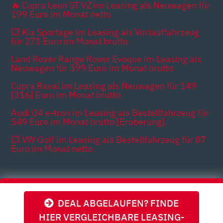
🔥 Cupra Leon ST VZ im Leasing als Neuwagen für
199 Euro im Monat netto
💥 Kia Sportage im Leasing als Vorlauffahrzeug
für 271 Euro im Monat brutto
Land Rover Range Rover Evoque im Leasing als
Neuwagen für 399 Euro im Monat brutto
Cupra Raval im Leasing als Neuwagen für 149
[316] Euro im Monat brutto
Audi Q4 e-tron im Leasing als Bestellfahrzeug für
549 Euro im Monat brutto [Eroberung]
💥 VW Golf im Leasing als Bestellfahrzeug für 87
Euro im Monat netto
Themen
DEAL ABGELAUFEN? FINDE
HIER VERGLEICHBARE LEASING-