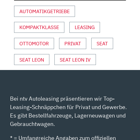
|
AUTOMATIKGETRIEBE
AUTO
MOTOR
KOMPAKTKLASSE
LEASING
UND
SPORT“
VON
OTTOMOTOR
PRIVAT
SEAT
YOUTUBE
ANZEIGEN
SEAT LEON
SEAT LEON IV
Bei ntv Autoleasing präsentieren wir Top-
Leasing-Schnäppchen für Privat und Gewerbe.
Es gibt Bestellfahrzeuge, Lagerneuwagen und
Gebrauchtwagen.
* = Umfangreiche Angaben zum offiziellen