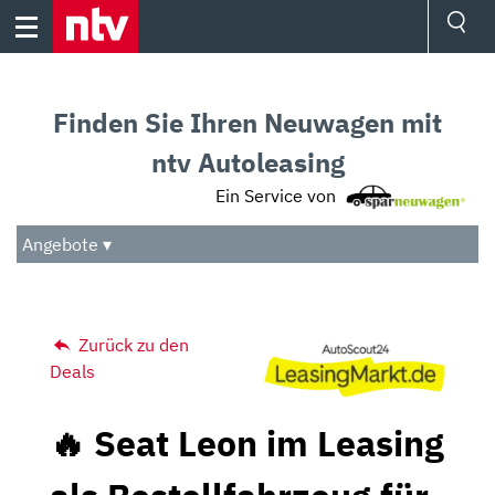
Skip
to
content
Ressorts
Sport
Finden Sie Ihren Neuwagen mit
Börse
Wetter
ntv Autoleasing
TV
Ein Service von
Video
Audio
Angebote ▾
Das Beste
Zurück zu den
Deals
🔥 Seat Leon im Leasing