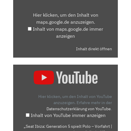
INHALT
VON
Hier klicken, um den Inhalt von
MAPS.GOOGLE.DE
maps.google.de anzuzeigen.
ANZEIGEN
Inhalt von maps.google.de immer
anzeigen
Inhalt direkt öffnen
„SEAT
IBIZA:
GENERATION
5
SPIELT
Hier klicken, um den Inhalt von YouTube
POLO
anzuzeigen.
Erfahre mehr in der
Datenschutzerklärung von YouTube
.
–
Inhalt von YouTube immer anzeigen
VORFAHRT
|
„Seat Ibiza: Generation 5 spielt Polo – Vorfahrt |
AUTO