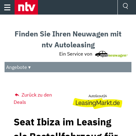
Skip
to
content
Ressorts
Sport
Finden Sie Ihren Neuwagen mit
Börse
Wetter
ntv Autoleasing
TV
Ein Service von
Video
Audio
Angebote ▾
Das Beste
Zurück zu den
Deals
Seat Ibiza im Leasing