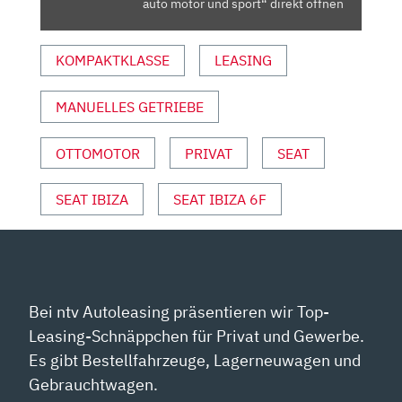
auto motor und sport“ direkt öffnen
MOTOR
UND
KOMPAKTKLASSE
LEASING
SPORT“
VON
YOUTUBE
MANUELLES GETRIEBE
ANZEIGEN
OTTOMOTOR
PRIVAT
SEAT
SEAT IBIZA
SEAT IBIZA 6F
Bei ntv Autoleasing präsentieren wir Top-
Leasing-Schnäppchen für Privat und Gewerbe.
Es gibt Bestellfahrzeuge, Lagerneuwagen und
Gebrauchtwagen.