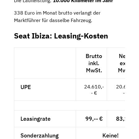
Die Laufleistung:
10.000 Kilometer im Jahr
338 Euro im Monat brutto verlangt der
Marktführer für dasselbe Fahrzeug.
Seat Ibiza: Leasing-Kosten
Brutto
Netto
inkl.
exkl.
MwSt.
MwSt.
UPE
24.610,-
20.681,-
- €
- €
Leasingrate
99,-- €
83,19 €
Sonderzahlung
Keine!