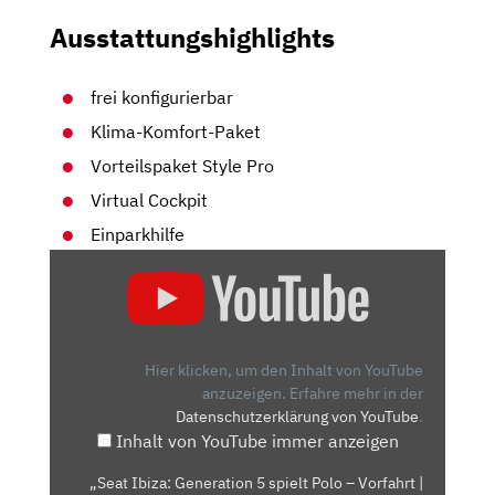
Ausstattungshighlights
frei konfigurierbar
Klima-Komfort-Paket
Vorteilspaket Style Pro
Virtual Cockpit
Einparkhilfe
„SEAT
IBIZA:
GENERATION
5
SPIELT
Hier klicken, um den Inhalt von YouTube
POLO
anzuzeigen.
Erfahre mehr in der
Datenschutzerklärung von YouTube
.
–
Inhalt von YouTube immer anzeigen
VORFAHRT
|
„Seat Ibiza: Generation 5 spielt Polo – Vorfahrt |