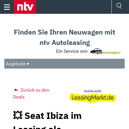
Skip
to
content
Ressorts
Sport
Finden Sie Ihren Neuwagen mit
Börse
Wetter
ntv Autoleasing
TV
Ein Service von
Video
Audio
Angebote ▾
Das Beste
Zurück zu den
Deals
💥 Seat Ibiza im