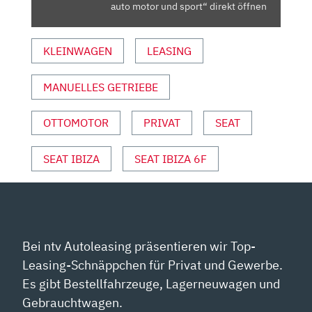
AUTO
auto motor und sport“ direkt öffnen
MOTOR
UND
KLEINWAGEN
LEASING
SPORT“
VON
YOUTUBE
MANUELLES GETRIEBE
ANZEIGEN
OTTOMOTOR
PRIVAT
SEAT
SEAT IBIZA
SEAT IBIZA 6F
Bei ntv Autoleasing präsentieren wir Top-
Leasing-Schnäppchen für Privat und Gewerbe.
Es gibt Bestellfahrzeuge, Lagerneuwagen und
Gebrauchtwagen.