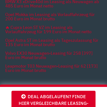
BMW X3 xDrive40d im Leasing als Neuwagen ab
485 Euro im Monat netto
Opel Mokka im Leasing als Vorlauffahrzeug für
200 Euro im Monat brutto
🔥 Cupra Leon ST VZ im Leasing als
Vorlauffahrzeug für 199 Euro im Monat netto
Opel Astra ST im Leasing als Tageszulassung für
135 Euro im Monat brutto
Volvo EX30 Neuwagen-Leasing für 258 [397]
Euro im Monat brutto
Leapmotor T03 Neuwagen-Leasing für 62 [173]
Euro im Monat brutto
Themen
DEAL ABGELAUFEN? FINDE
HIER VERGLEICHBARE LEASING-