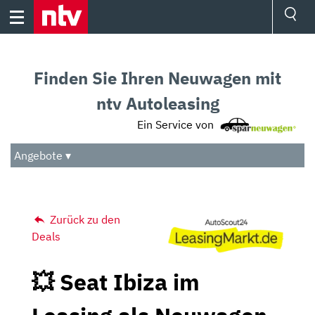
Skip
to
content
Ressorts
Sport
Finden Sie Ihren Neuwagen mit
Börse
Wetter
ntv Autoleasing
TV
Ein Service von
Video
Audio
Angebote ▾
Das Beste
Zurück zu den
Deals
💥 Seat Ibiza im