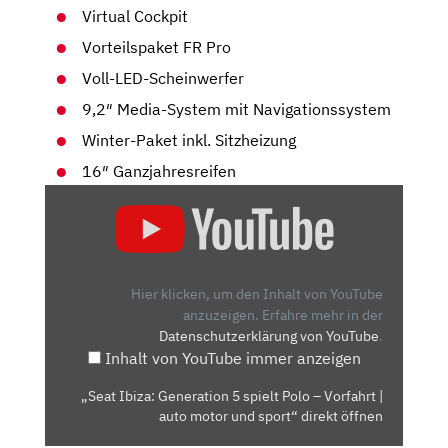
Virtual Cockpit
Vorteilspaket FR Pro
Voll-LED-Scheinwerfer
9,2″ Media-System mit Navigationssystem
Winter-Paket inkl. Sitzheizung
16″ Ganzjahresreifen
„SEAT
IBIZA:
GENERATION
5
SPIELT
Hier klicken, um den Inhalt von YouTube
POLO
anzuzeigen.
Erfahre mehr in der
Datenschutzerklärung von YouTube
.
–
Inhalt von YouTube immer anzeigen
VORFAHRT
|
„Seat Ibiza: Generation 5 spielt Polo – Vorfahrt |
AUTO
auto motor und sport“ direkt öffnen
MOTOR