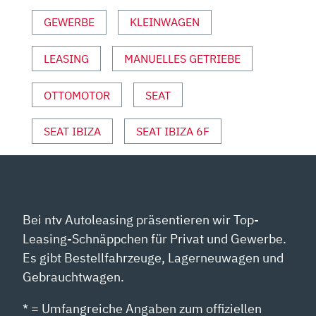
UND
GEWERBE
KLEINWAGEN
SPORT“
VON
YOUTUBE
LEASING
MANUELLES GETRIEBE
ANZEIGEN
OTTOMOTOR
SEAT
SEAT IBIZA
SEAT IBIZA 6F
Bei ntv Autoleasing präsentieren wir Top-
Leasing-Schnäppchen für Privat und Gewerbe.
Es gibt Bestellfahrzeuge, Lagerneuwagen und
Gebrauchtwagen.
* = Umfangreiche Angaben zum offiziellen