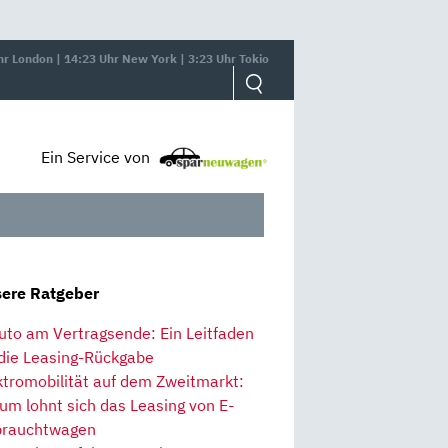
hr London | 14:23 Uhr New York | 3:23 Uhr Tokio
Ein Service von
ere Ratgeber
uto am Vertragsende: Ein Leitfaden
 die Leasing-Rückgabe
ktromobilität auf dem Zweitmarkt:
um lohnt sich das Leasing von E-
rauchtwagen