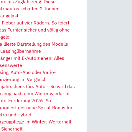
uto als Zugfahrzeug: Diese
ktroautos schaffen 2 Tonnen
ängelast
Fieber auf vier Rädern: So feiert
 das Turnier sicher und völlig ohne
geld
aillierte Darstellung des Modells
 Leasingübernahme
änger mit E-Auto ziehen: Alles
senswerte
sing, Auto-Abo oder Vario-
anzierung im Vergleich
hjahrscheck fürs Auto – So wird das
rzeug nach dem Winter wieder fit
uto-Förderung 2026: So
ktioniert der neue Sozial-Bonus für
ktro und Hybrid
rzeugpflege im Winter: Werterhalt
 Sicherheit