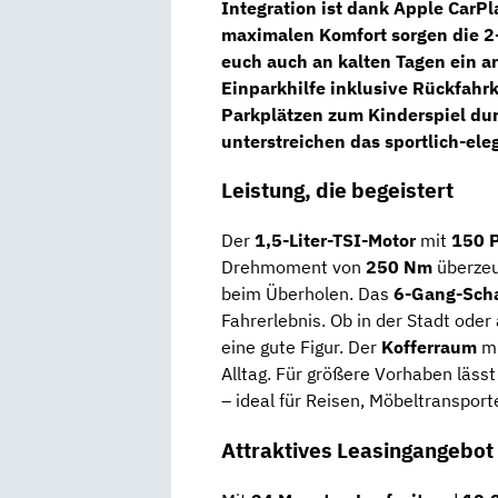
Integration ist dank Apple CarP
maximalen Komfort sorgen die
2
euch auch an kalten Tagen ein a
Einparkhilfe inklusive Rückfahr
Parkplätzen zum Kinderspiel du
unterstreichen das sportlich-ele
Leistung, die begeistert
Der
1,5-Liter-TSI-Motor
mit
150 
Drehmoment von
250 Nm
überzeu
beim Überholen. Das
6-Gang-Scha
Fahrerlebnis. Ob in der Stadt ode
eine gute Figur.
Der
Kofferraum
m
Alltag. Für größere Vorhaben läss
– ideal für Reisen, Möbeltransport
Attraktives Leasingangebot