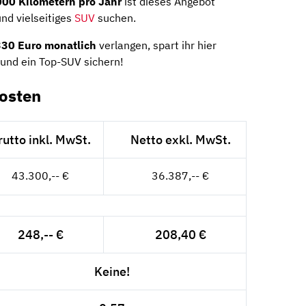
000 Kilometern pro Jahr
ist dieses Angebot
 und vielseitiges
SUV
suchen.
330 Euro monatlich
verlangen, spart ihr hier
 und ein Top-SUV sichern!
Kosten
rutto inkl. MwSt.
Netto exkl. MwSt.
43.300,-- €
36.387,-- €
248,-- €
208,40 €
Keine!