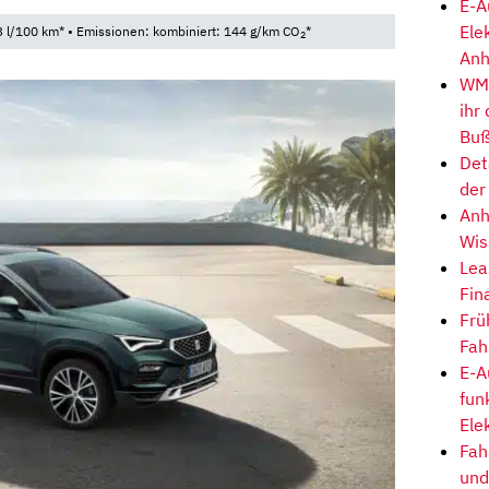
E-A
Ele
 l/100 km* • Emissionen: kombiniert: 144 g/km CO
*
2
Anh
WM-
ihr
Buß
Det
der
Anh
Wis
Lea
Fin
Frü
Fah
E-A
fun
Ele
Fah
und