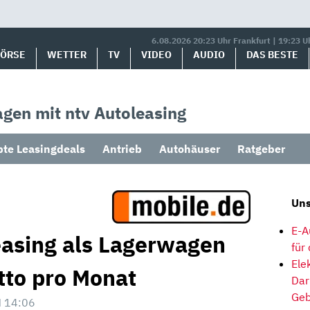
6.08.2026 20:23 Uhr Frankfurt | 19:23 U
BÖRSE
WETTER
TV
VIDEO
AUDIO
DAS BESTE
gen mit ntv Autoleasing
bte Leasingdeals
Antrieb
Autohäuser
Ratgeber
Uns
E-A
easing als Lagerwagen
für
Ele
tto pro Monat
Dar
Geb
 14:06