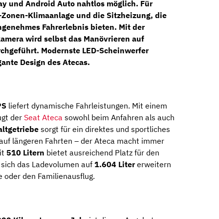
lay und Android Auto nahtlos möglich.
Für
-Zonen-Klimaanlage
und die
Sitzheizung
, die
ngenehmes Fahrerlebnis bieten. Mit der
kamera
wird selbst das Manövrieren auf
rchgeführt. Modernste LED-Scheinwerfer
gante Design des Atecas.
PS
liefert dynamische Fahrleistungen. Mit einem
gt der
Seat Ateca
sowohl beim Anfahren als auch
ltgetriebe
sorgt für ein direktes und sportliches
r auf längeren Fahrten – der Ateca macht immer
it
510 Litern
bietet ausreichend Platz für den
t sich das Ladevolumen auf
1.604 Liter
erweitern
e oder den Familienausflug.