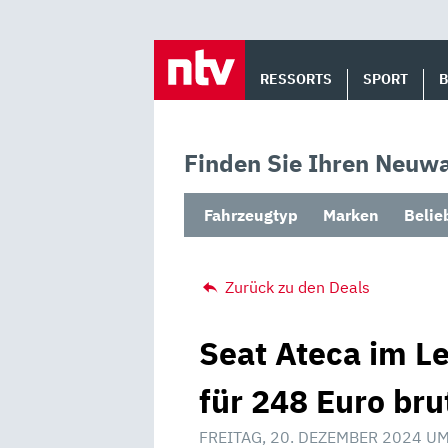
Skip
to
RESSORTS
SPORT
content
Finden Sie Ihren Neuwa
Fahrzeugtyp
Marken
Belie
Zurück zu den Deals
Seat Ateca im L
für 248 Euro bru
FREITAG, 20. DEZEMBER 2024 UM