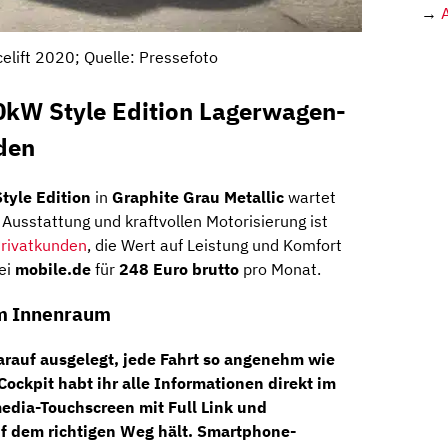
→
elift 2020; Quelle: Pressefoto
10kW Style Edition Lagerwagen-
den
tyle Edition
in
Graphite Grau Metallic
wartet
Ausstattung und kraftvollen Motorisierung ist
rivatkunden
, die Wert auf Leistung und Komfort
ei
mobile.de
für
248 Euro brutto
pro Monat.
im Innenraum
darauf ausgelegt, jede Fahrt so angenehm wie
 Cockpit
habt ihr alle Informationen direkt im
media-Touchscreen
mit
Full Link
und
f dem richtigen Weg hält. Smartphone-