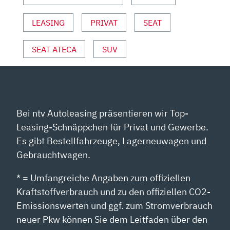
REVIEW
LEASING
PRIVAT
SEAT
|
XPERIENCE
🏁“
SEAT ATECA
SUV
VON
YOUTUBE
ANZEIGEN
Bei ntv Autoleasing präsentieren wir Top-
Leasing-Schnäppchen für Privat und Gewerbe.
Es gibt Bestellfahrzeuge, Lagerneuwagen und
Gebrauchtwagen.
* = Umfangreiche Angaben zum offiziellen
Kraftstoffverbrauch und zu den offiziellen CO2-
Emissionswerten und ggf. zum Stromverbrauch
neuer Pkw können Sie dem Leitfaden über den