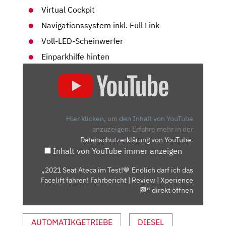
Virtual Cockpit
Navigationssystem inkl. Full Link
Voll-LED-Scheinwerfer
Einparkhilfe hinten
„2021
SEAT
ATECA
IM
TEST!
Hier klicken, um den Inhalt von YouTube
💙
anzuzeigen.
Erfahre mehr in der
Datenschutzerklärung von YouTube
.
ENDLICH
Inhalt von YouTube immer anzeigen
DARF
ICH
„2021 Seat Ateca im Test!💙 Endlich darf ich das
DAS
Facelift fahren! Fahrbericht | Review | Xperience
FACELIFT
🏁“ direkt öffnen
FAHREN!
FAHRBERICHT
AUTOMATIKGETRIEBE
DIESEL
|