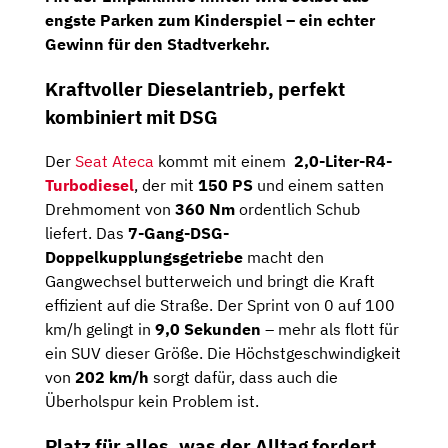
engste Parken zum Kinderspiel – ein echter
Gewinn für den Stadtverkehr.
Kraftvoller Dieselantrieb, perfekt
kombiniert mit DSG
Der
Seat Ateca
kommt mit einem
2,0-Liter-R4-
Turbodiesel
, der mit
150 PS
und einem satten
Drehmoment von
360 Nm
ordentlich Schub
liefert. Das
7-Gang-DSG-
Doppelkupplungsgetriebe
macht den
Gangwechsel butterweich und bringt die Kraft
effizient auf die Straße. Der Sprint von 0 auf 100
km/h gelingt in
9,0 Sekunden
– mehr als flott für
ein SUV dieser Größe. Die Höchstgeschwindigkeit
von
202 km/h
sorgt dafür, dass auch die
Überholspur kein Problem ist.
Platz für alles, was der Alltag fordert