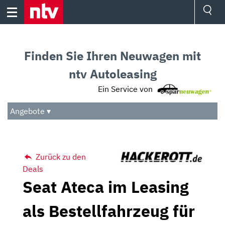
Skip
to
content
Ressorts
Sport
Finden Sie Ihren Neuwagen mit
Börse
Wetter
ntv Autoleasing
TV
Ein Service von
Video
Audio
Angebote ▾
Das Beste
Zurück zu den
Deals
Seat Ateca im Leasing
als Bestellfahrzeug für