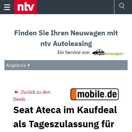
Skip
to
content
Ressorts
Sport
Finden Sie Ihren Neuwagen mit
Börse
Wetter
ntv Autoleasing
TV
Ein Service von
Video
Audio
Angebote ▾
Das Beste
Zurück zu den
Deals
Seat Ateca im Kaufdeal
als Tageszulassung für