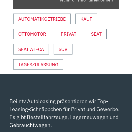
Technik – Info“ direkt öffnen
–
INFO“
AUTOMATIKGETRIEBE
KAUF
VON
YOUTUBE
ANZEIGEN
OTTOMOTOR
PRIVAT
SEAT
SEAT ATECA
SUV
TAGESZULASSUNG
Bei ntv Autoleasing präsentieren wir Top-
Leasing-Schnäppchen für Privat und Gewerbe.
Es gibt Bestellfahrzeuge, Lagerneuwagen und
Gebrauchtwagen.