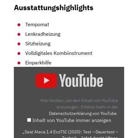
Ausstattungshighlights
Tempomat
Lenkradheizung
Sitzheizung
Volldigitales Kombiinstrument
Einparkhilfe
„SEAT
ATECA
1.4
ECOTSI
(2020):
Hier klicken, um den Inhalt von YouTube
TEST
anzuzeigen.
Erfahre mehr in der
Datenschutzerklärung von YouTube
.
–
Inhalt von YouTube immer anzeigen
DAUERTEST
–
„Seat Ateca 1.4 EcoTSI (2020): Test – Dauertest –
TECHNIK