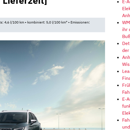
 Lieferzeit]
E-A
Ele
Anh
WM-
ts: 4,6 l/100 km • kombiniert: 5,0 l/100 km* • Emissionen:
ihr
Buß
Det
der
Anh
Wis
Lea
Fin
Frü
Fah
E-A
fun
Ele
Fah
und