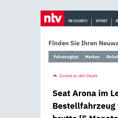
Skip
to
RESSORTS
SPORT
content
Finden Sie Ihren Neuwa
Fahrzeugtyp
Marken
Belie
Zurück zu den Deals
Seat Arona im Le
Bestellfahrzeug