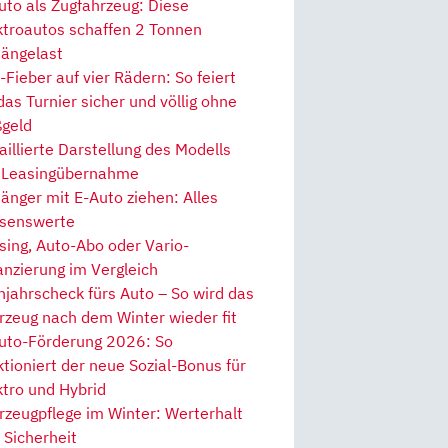
uto als Zugfahrzeug: Diese
ktroautos schaffen 2 Tonnen
ängelast
Fieber auf vier Rädern: So feiert
 das Turnier sicher und völlig ohne
geld
aillierte Darstellung des Modells
 Leasingübernahme
änger mit E-Auto ziehen: Alles
senswerte
sing, Auto-Abo oder Vario-
anzierung im Vergleich
hjahrscheck fürs Auto – So wird das
rzeug nach dem Winter wieder fit
uto-Förderung 2026: So
ktioniert der neue Sozial-Bonus für
ktro und Hybrid
rzeugpflege im Winter: Werterhalt
 Sicherheit