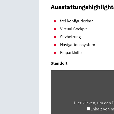
Ausstattungshighlight
frei konfigurierbar
Virtual Cockpit
Sitzheizung
Navigationssystem
Einparkhilfe
Standort
INHALT
VON
MAPS.GOOGLE.DE
ANZEIGEN
Hier klicken, um den 
Inhalt von 