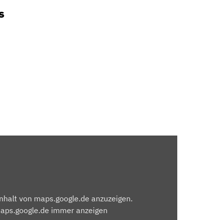
s
Inhalt von maps.google.de anzuzeigen.
maps.google.de immer anzeigen