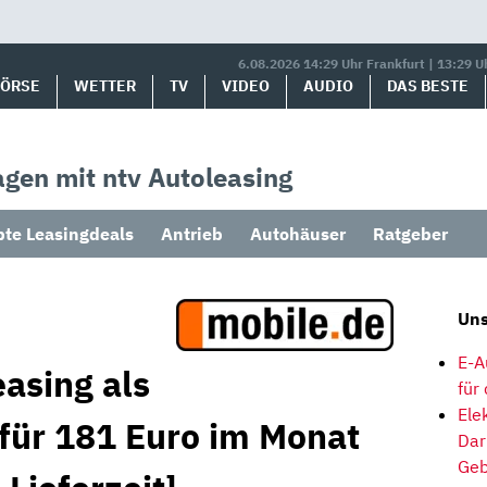
6.08.2026 14:29 Uhr Frankfurt | 13:29 U
BÖRSE
WETTER
TV
VIDEO
AUDIO
DAS BESTE
gen mit ntv Autoleasing
bte Leasingdeals
Antrieb
Autohäuser
Ratgeber
Uns
E-A
asing als
für
Ele
 für 181 Euro im Monat
Dar
Geb