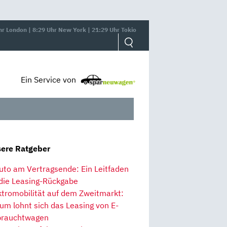
hr London | 8:29 Uhr New York | 21:29 Uhr Tokio
Ein Service von
ere Ratgeber
uto am Vertragsende: Ein Leitfaden
 die Leasing-Rückgabe
ktromobilität auf dem Zweitmarkt:
um lohnt sich das Leasing von E-
rauchtwagen