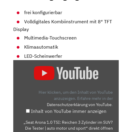
frei konfigurierbar
Volldigitales Kombiinstrument mit 8″ TFT
Display
Multimedia-Touchscreen
Klimaautomatik
LED-Scheinwerfer
„SEAT
ARONA
1.0
TSI:
REICHEN
Hier klicken, um den Inhalt von YouTube
3
anzuzeigen.
Erfahre mehr in der
Datenschutzerklärung von YouTube
.
ZYLINDER
Inhalt von YouTube immer anzeigen
IM
SUV?
„Seat Arona 1.0 TSI: Reichen 3 Zylinder im SUV?
DIE
Die Tester | auto motor und sport“ direkt öffnen