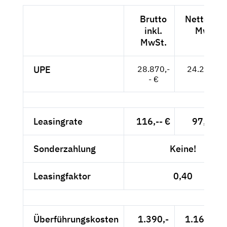
Brutto
Netto exkl
inkl.
MwSt.
MwSt.
UPE
28.870,-
24.261,-- 
- €
Leasingrate
116,-- €
97,48 €
Sonderzahlung
Keine!
Leasingfaktor
0,40
Überführungskosten
1.390,-
1.168,07 