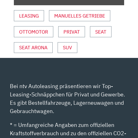
TESTER
|
LEASING
MANUELLES GETRIEBE
AUTO
MOTOR
UND
OTTOMOTOR
PRIVAT
SEAT
SPORT“
VON
SEAT ARONA
SUV
YOUTUBE
ANZEIGEN
Bei ntv Autoleasing präsentieren wir Top-
Leasing-Schnäppchen für Privat und Gewerbe.
Es gibt Bestellfahrzeuge, Lagerneuwagen und
Gebrauchtwagen.
* = Umfangreiche Angaben zum offiziellen
Kraftstoffverbrauch und zu den offiziellen CO2-