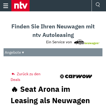
Skip
to
content
Ressorts
Sport
Finden Sie Ihren Neuwagen mit
Börse
Wetter
ntv Autoleasing
TV
Ein Service von
Video
Audio
Angebote ▾
Das Beste
Zurück zu den
Deals
🔥 Seat Arona im
Leasing als Neuwagen