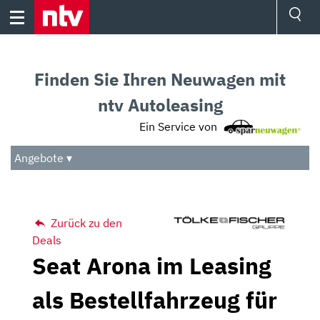
Skip
to
content
Ressorts
Sport
Finden Sie Ihren Neuwagen mit
Börse
Wetter
ntv Autoleasing
TV
Ein Service von
Video
Audio
Angebote ▾
Das Beste
Zurück zu den
Deals
Seat Arona im Leasing
als Bestellfahrzeug für