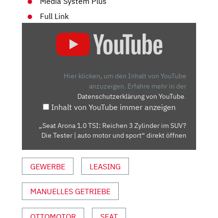
Media System Plus
Full Link
„SEAT
ARONA
1.0
TSI:
REICHEN
Hier klicken, um den Inhalt von YouTube
3
anzuzeigen.
Erfahre mehr in der
Datenschutzerklärung von YouTube
.
ZYLINDER
Inhalt von YouTube immer anzeigen
IM
SUV?
„Seat Arona 1.0 TSI: Reichen 3 Zylinder im SUV?
DIE
Die Tester | auto motor und sport“ direkt öffnen
TESTER
|
GEWERBE
LEASING
AUTO
MOTOR
UND
MANUELLES GETRIEBE
SPORT“
VON
OTTOMOTOR
SEAT