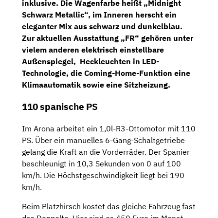
inklusive. Die Wagenfarbe heißt „Midnight
Schwarz Metallic“, im Inneren herscht ein
eleganter Mix aus schwarz und dunkelblau.
Zur aktuellen Ausstattung „FR“ gehören unter
vielem anderen
elektrisch
einstellbare
Außenspiegel,
Heckleuchten in LED-
Technologie
, die
Coming-Home-Funktion
eine
Klimaautomatik
sowie eine
Sitzheizung
.
110 spanische PS
Im Arona arbeitet ein 1,0l-R3-Ottomotor mit 110
PS. Über ein manuelles 6-Gang-Schaltgetriebe
gelang die Kraft an die Vorderräder. Der Spanier
beschleunigt in 10,3 Sekunden von 0 auf 100
km/h. Die Höchstgeschwindigkeit liegt bei 190
km/h.
Beim Platzhirsch kostet das gleiche Fahrzeug fast
das Doppelte. Hier sind es 450 Euro im Monat