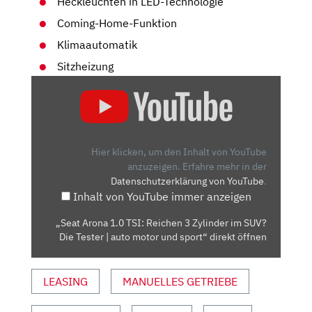
Heckleuchten in LED-Technologie
Coming-Home-Funktion
Klimaautomatik
Sitzheizung
„SEAT
ARONA
1.0
TSI:
REICHEN
Hier klicken, um den Inhalt von YouTube
3
anzuzeigen.
Erfahre mehr in der
Datenschutzerklärung von YouTube
.
ZYLINDER
Inhalt von YouTube immer anzeigen
IM
SUV?
„Seat Arona 1.0 TSI: Reichen 3 Zylinder im SUV?
DIE
Die Tester | auto motor und sport“ direkt öffnen
TESTER
|
LEASING
MANUELLES GETRIEBE
AUTO
MOTOR