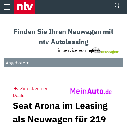
Skip
to
content
Ressorts
Sport
Finden Sie Ihren Neuwagen mit
Börse
Wetter
ntv Autoleasing
TV
Ein Service von
Video
Audio
Angebote ▾
Das Beste
Zurück zu den
Deals
Seat Arona im Leasing
als Neuwagen für 219