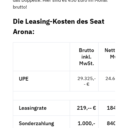
brutto!
Die Leasing-Kosten des Seat
Arona:
Brutto
Netto exk
inkl.
MwSt.
MwSt.
UPE
29.325,-
24.643,-- 
- €
Leasingrate
219,-- €
184,03 
Sonderzahlung
1.000,-
840,34 