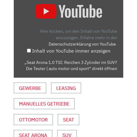
„SEAT
ARONA
1.0
TSI:
REICHEN
Hier klicken, um den Inhalt von YouTube
3
anzuzeigen.
Erfahre mehr in der
Datenschutzerklärung von YouTube
.
ZYLINDER
Inhalt von YouTube immer anzeigen
IM
SUV?
„Seat Arona 1.0 TSI: Reichen 3 Zylinder im SUV?
DIE
Die Tester | auto motor und sport“ direkt öffnen
TESTER
|
GEWERBE
LEASING
AUTO
MOTOR
UND
MANUELLES GETRIEBE
SPORT“
VON
OTTOMOTOR
SEAT
YOUTUBE
ANZEIGEN
SEAT ARONA
SUV