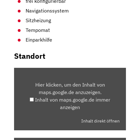
frei konfigurierbar
Navigationssystem
Sitzheizung
Tempomat
Einparkhilfe
Standort
INHALT
VON
Hier klicken, um den Inhalt von
MAPS.GOOGLE.DE
maps.google.de anzuzeigen.
ANZEIGEN
Inhalt von maps.google.de immer
anzeigen
Inhalt direkt öffnen