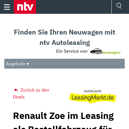
Skip
to
content
Ressorts
Sport
Finden Sie Ihren Neuwagen mit
Börse
Wetter
ntv Autoleasing
TV
Ein Service von
Video
Audio
Angebote ▾
Das Beste
Zurück zu den
Deals
Renault Zoe im Leasing