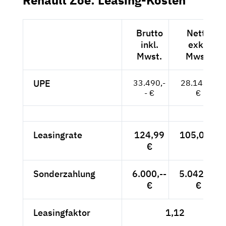
Brutto
Netto
inkl.
exkl.
Mwst.
Mwst.
UPE
33.490,-
28.143,--
- €
€
Leasingrate
124,99
105,03 €
€
Sonderzahlung
6.000,--
5.042,02
€
€
Leasingfaktor
1,12