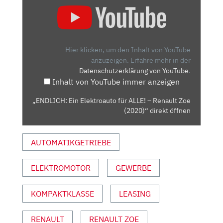
„ENDLICH:
EIN
ELEKTROAUTO
FÜR
ALLE!
Hier klicken, um den Inhalt von YouTube
–
anzuzeigen.
Erfahre mehr in der
Datenschutzerklärung von YouTube
.
RENAULT
Inhalt von YouTube immer anzeigen
ZOE
(2020)“
„ENDLICH: Ein Elektroauto für ALLE! – Renault Zoe
VON
(2020)“ direkt öffnen
YOUTUBE
ANZEIGEN
AUTOMATIKGETRIEBE
ELEKTROMOTOR
GEWERBE
KOMPAKTKLASSE
LEASING
RENAULT
RENAULT ZOE