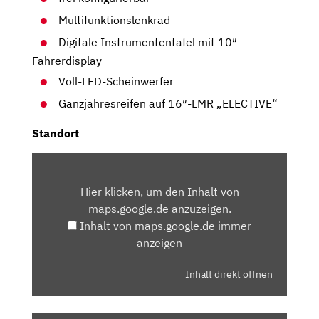
Multifunktionslenkrad
Digitale Instrumententafel mit 10″-
Fahrerdisplay
Voll-LED-Scheinwerfer
Ganzjahresreifen auf 16″-LMR „ELECTIVE“
Standort
INHALT
VON
Hier klicken, um den Inhalt von
MAPS.GOOGLE.DE
maps.google.de anzuzeigen.
ANZEIGEN
Inhalt von maps.google.de immer
anzeigen
Inhalt direkt öffnen