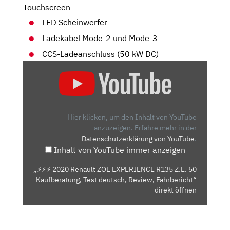
Touchscreen
LED Scheinwerfer
Ladekabel Mode-2 und Mode-3
CCS-Ladeanschluss (50 kW DC)
„⚡️⚡️⚡️
2020
RENAULT
ZOE
EXPERIENCE
Hier klicken, um den Inhalt von YouTube
R135
anzuzeigen.
Erfahre mehr in der
Datenschutzerklärung von YouTube
.
Z.E.
Inhalt von YouTube immer anzeigen
50
KAUFBERATUNG,
„⚡️⚡️⚡️ 2020 Renault ZOE EXPERIENCE R135 Z.E. 50
TEST
Kaufberatung, Test deutsch, Review, Fahrbericht“
DEUTSCH,
direkt öffnen
REVIEW,
FAHRBERICHT“
VON