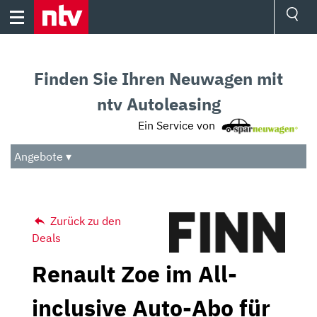
Skip
to
content
Ressorts
Sport
Finden Sie Ihren Neuwagen mit
Börse
Wetter
ntv Autoleasing
TV
Ein Service von
Video
Audio
Angebote ▾
Das Beste
Zurück zu den
Deals
Renault Zoe im All-
inclusive Auto-Abo für