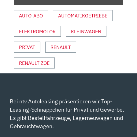
TEST
|
AUTO-ABO
AUTOMATIKGETRIEBE
AUTO
MOTOR
UND
ELEKTROMOTOR
KLEINWAGEN
SPORT“
VON
PRIVAT
RENAULT
YOUTUBE
ANZEIGEN
RENAULT ZOE
Bei ntv Autoleasing präsentieren wir Top-
Leasing-Schnäppchen für Privat und Gewerbe.
Es gibt Bestellfahrzeuge, Lagerneuwagen und
Gebrauchtwagen.