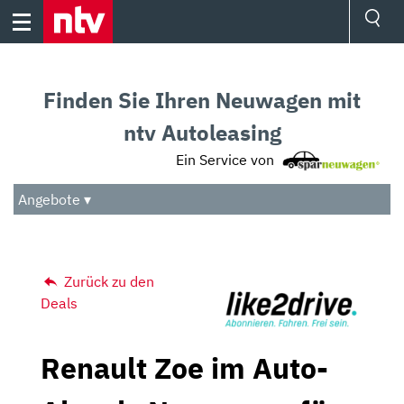
Skip
to
content
Ressorts
Sport
Finden Sie Ihren Neuwagen mit
Börse
Wetter
ntv Autoleasing
TV
Ein Service von
Video
Audio
Angebote ▾
Das Beste
Zurück zu den
Deals
Renault Zoe im Auto-