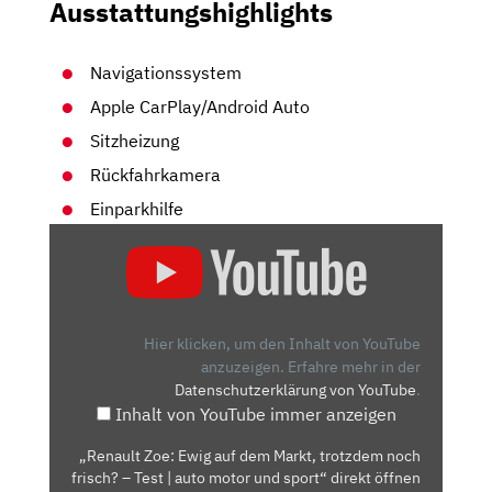
Ausstattungshighlights
Navigationssystem
Apple CarPlay/Android Auto
Sitzheizung
Rückfahrkamera
Einparkhilfe
„RENAULT
ZOE:
EWIG
AUF
DEM
Hier klicken, um den Inhalt von YouTube
MARKT,
anzuzeigen.
Erfahre mehr in der
Datenschutzerklärung von YouTube
.
TROTZDEM
Inhalt von YouTube immer anzeigen
NOCH
FRISCH?
„Renault Zoe: Ewig auf dem Markt, trotzdem noch
–
frisch? – Test | auto motor und sport“ direkt öffnen