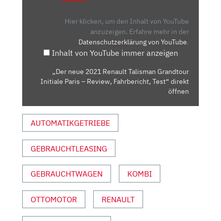
RENAULT
TALISMAN
Hier klicken, um den Inhalt von YouTube
GRANDTOUR
anzuzeigen.
Erfahre mehr in der
Datenschutzerklärung von YouTube
.
INITIALE
Inhalt von YouTube immer anzeigen
PARIS
–
„Der neue 2021 Renault Talisman Grandtour
REVIEW,
Initiale Paris – Review, Fahrbericht, Test“ direkt
FAHRBERICHT,
öffnen
TEST“
VON
AUTOMATIKGETRIEBE
YOUTUBE
ANZEIGEN
GEBRAUCHTLEASING
GEBRAUCHTWAGEN
KOMBI
OTTOMOTOR
RENAULT