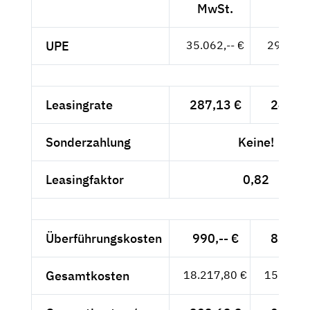
MwSt.
MwSt
UPE
35.062,-- €
29.464,-
Leasingrate
287,13 €
241,29
Sonderzahlung
Keine!
Leasingfaktor
0,82
Überführungskosten
990,-- €
831,93
Gesamtkosten
18.217,80 €
15.309,