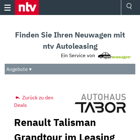
Skip
to
content
Ressorts
Sport
Finden Sie Ihren Neuwagen mit
Börse
Wetter
ntv Autoleasing
TV
Ein Service von
Video
Audio
Angebote ▾
Das Beste
Zurück zu den
Deals
Renault Talisman
Grandtour im Leasing