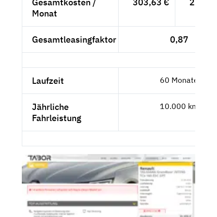
Gesamtkosten /
303,63 €
255,15
Monat
Gesamtleasingfaktor
0,87
Laufzeit
60 Monate
Jährliche
10.000 km
Fahrleistung