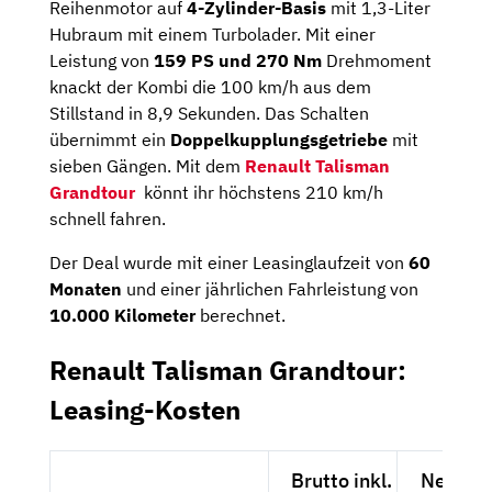
Reihenmotor auf
4-Zylinder-Basis
mit 1,3-Liter
Hubraum mit einem Turbolader. Mit einer
Leistung von
159 PS und 270 Nm
Drehmoment
knackt der Kombi die 100 km/h aus dem
Stillstand in 8,9 Sekunden. Das Schalten
übernimmt ein
Doppelkupplungsgetriebe
mit
sieben Gängen. Mit dem
Renault Talisman
Grandtour
könnt ihr höchstens 210 km/h
schnell fahren.
Der Deal wurde mit einer Leasinglaufzeit von
60
Monaten
und einer jährlichen Fahrleistung von
10.000 Kilometer
berechnet.
Renault Talisman Grandtour:
Leasing-Kosten
Brutto inkl.
Netto e