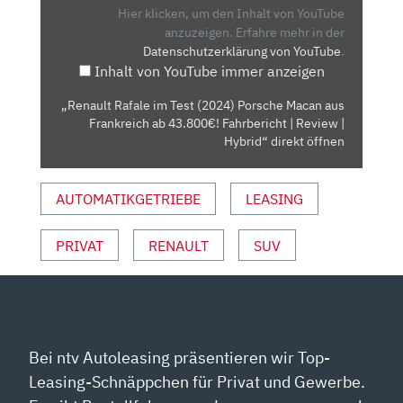
(2024)
Hier klicken, um den Inhalt von YouTube
PORSCHE
anzuzeigen.
Erfahre mehr in der
Datenschutzerklärung von YouTube
.
MACAN
Inhalt von YouTube immer anzeigen
AUS
FRANKREICH
„Renault Rafale im Test (2024) Porsche Macan aus
AB
Frankreich ab 43.800€! Fahrbericht | Review |
43.800€!
Hybrid“ direkt öffnen
FAHRBERICHT
|
AUTOMATIKGETRIEBE
LEASING
REVIEW
|
PRIVAT
RENAULT
SUV
HYBRID“
VON
YOUTUBE
ANZEIGEN
Bei ntv Autoleasing präsentieren wir Top-
Leasing-Schnäppchen für Privat und Gewerbe.