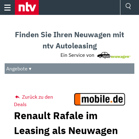
Skip
to
content
Ressorts
Sport
Finden Sie Ihren Neuwagen mit
Börse
Wetter
ntv Autoleasing
TV
Ein Service von
Video
Audio
Angebote ▾
Das Beste
Zurück zu den
Deals
Renault Rafale im
Leasing als Neuwagen