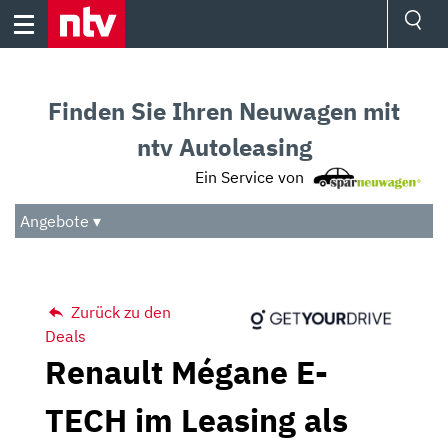
Skip
to
content
Ressorts
Sport
Finden Sie Ihren Neuwagen mit
Börse
Wetter
ntv Autoleasing
TV
Ein Service von
Video
Audio
Angebote ▾
Das Beste
Zurück zu den
Deals
Renault Mégane E-
TECH im Leasing als