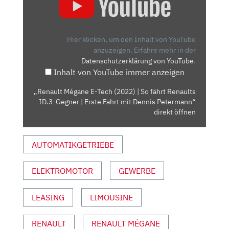
MÉGANE
E-
TECH
(2022)
Hier klicken, um den Inhalt von YouTube
|
anzuzeigen.
Erfahre mehr in der
Datenschutzerklärung von YouTube
.
SO
Inhalt von YouTube immer anzeigen
FÄHRT
RENAULTS
„Renault Mégane E-Tech (2022) | So fährt Renaults
ID.3-
ID.3-Gegner | Erste Fahrt mit Dennis Petermann“
GEGNER
direkt öffnen
|
ERSTE
AUTOMATIKGETRIEBE
FAHRT
MIT
ELEKTROMOTOR
GEWERBE
DENNIS
PETERMANN“
VON
LEASING
LIMOUSINE
YOUTUBE
ANZEIGEN
RENAULT
RENAULT MÉGANE