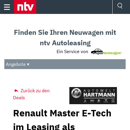
Skip
to
content
Ressorts
Sport
Finden Sie Ihren Neuwagen mit
Börse
Wetter
ntv Autoleasing
TV
Ein Service von
Video
Audio
Angebote ▾
Das Beste
Zurück zu den
Deals
Renault Master E-Tech
im Leasing als