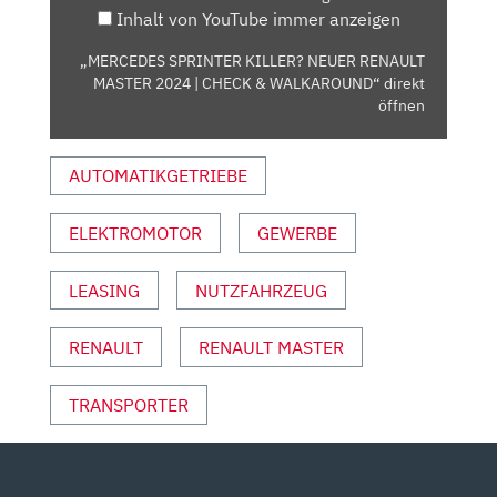
Inhalt von YouTube immer anzeigen
|
CHECK
„MERCEDES SPRINTER KILLER? NEUER RENAULT
&
MASTER 2024 | CHECK & WALKAROUND“ direkt
WALKAROUND“
öffnen
VON
YOUTUBE
AUTOMATIKGETRIEBE
ANZEIGEN
ELEKTROMOTOR
GEWERBE
LEASING
NUTZFAHRZEUG
RENAULT
RENAULT MASTER
TRANSPORTER