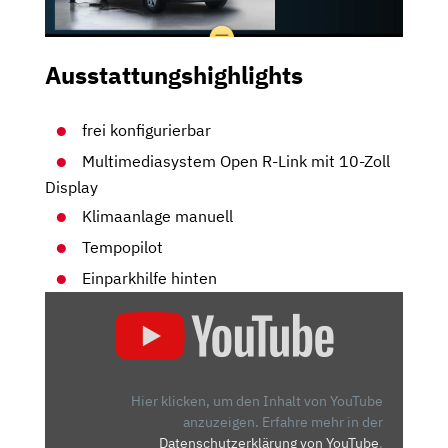
Ausstattungshighlights
frei konfigurierbar
Multimediasystem Open R-Link mit 10-Zoll
Display
Klimaanlage manuell
Tempopilot
Einparkhilfe hinten
„MERCEDES
SPRINTER
KILLER?
NEUER
RENAULT
Hier klicken, um den Inhalt von YouTube
MASTER
anzuzeigen.
Erfahre mehr in der
Datenschutzerklärung von YouTube
.
2024